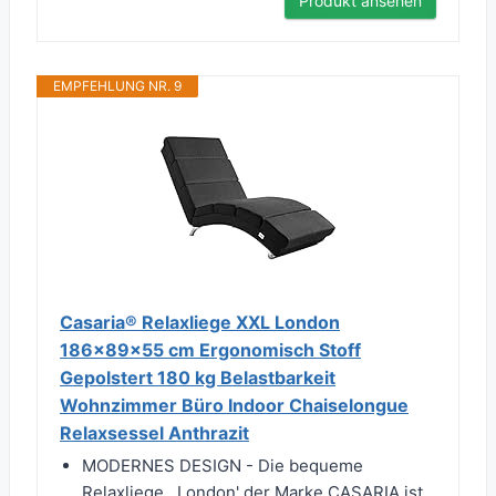
Produkt ansehen
EMPFEHLUNG NR. 9
Casaria® Relaxliege XXL London
186x89x55 cm Ergonomisch Stoff
Gepolstert 180 kg Belastbarkeit
Wohnzimmer Büro Indoor Chaiselongue
Relaxsessel Anthrazit
MODERNES DESIGN - Die bequeme
Relaxliege ,,London' der Marke CASARIA ist