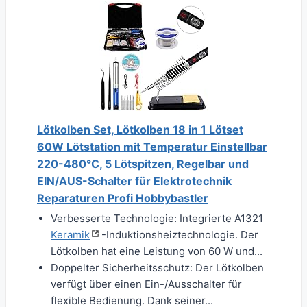
Lötkolben Set, Lötkolben 18 in 1 Lötset
60W Lötstation mit Temperatur Einstellbar
220-480°C, 5 Lötspitzen, Regelbar und
EIN/AUS-Schalter für Elektrotechnik
Reparaturen Profi Hobbybastler
Verbesserte Technologie: Integrierte A1321
Keramik
-Induktionsheiztechnologie. Der
Lötkolben hat eine Leistung von 60 W und...
Doppelter Sicherheitsschutz: Der Lötkolben
verfügt über einen Ein-/Ausschalter für
flexible Bedienung. Dank seiner...