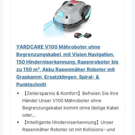
YARDCARE V100 Mähroboter ohne
Begrenzungskabel, mit Vision Navigation,
150 Hinderniserkennung, Rasenroboter bis
zu 150 m², Akku Rasenmäher Roboter mit
Graskamm, Ersatzklingen, Spiral- &
Punktschnitt
【Zeitersparnis & Komfort】Befreien Sie Ihre
Hände! Unser V100 Mähroboter ohne
Begrenzungskabel kommt ohne lästige Kabel
oder...
【Intelligente Hinderniserkennung】Unser
Rasenmäher Roboter ist mit Kollisions- und