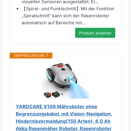
visuellen Sensoren ausgestattet. Er...
【Spiral- und Punktschnitt】Mit der Funktion
„Spiralschnitt“ kann sich der Rasenroboter
automatisch auf Bereiche mit...
Produkt ansehen
EMPFEHLUNG NR. 7
YARDCARE V100 Mähroboter ohne
Begrenzungskabel, mit Vision-Navigation,
Hindernisvermeidung(150 Arten), 4,0 Ah
Akku Rasenmäher Roboter, Rasenroboter