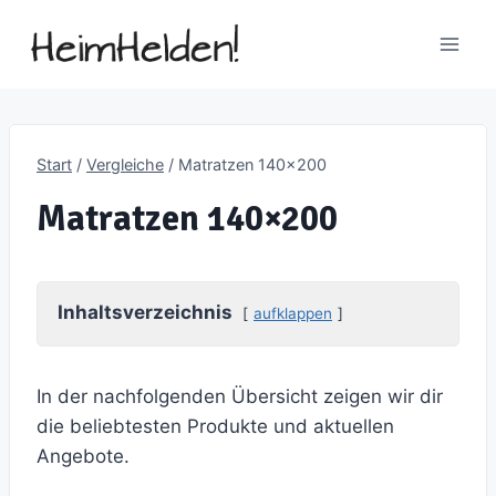
Zum
Inhalt
springen
Start
/
Vergleiche
/
Matratzen 140×200
Matratzen 140×200
Inhaltsverzeichnis
aufklappen
In der nachfolgenden Übersicht zeigen wir dir
die beliebtesten Produkte und aktuellen
Angebote.