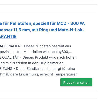
für Pelletöfen, speziell für MCZ - 300 W,
sser 11,5 mm, mit Ring und Mate-N-Lok-
GARANTIE
TERIALIEN - Unser Zündstab besteht aus
zialisierten Materialien wie Incoloy800,...
 QUALITÄT - Dieses Produkt wird nach hohen
nd mit Präzision in den Originalmaßen...
ZUNG - Diese Zündkartusche sorgt für eine
chmäßigere Erwärmung, erreicht Temperaturen...
Produkt ansehen