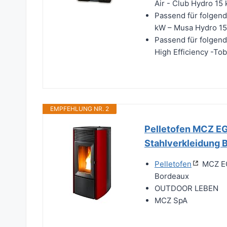
Air - Club Hydro 15
Passend für folgend
kW – Musa Hydro 15
Passend für folgen
High Efficiency -T
EMPFEHLUNG NR. 2
Pelletofen MCZ E
Stahlverkleidung 
Pelletofen
MCZ EG
Bordeaux
OUTDOOR LEBEN
MCZ SpA