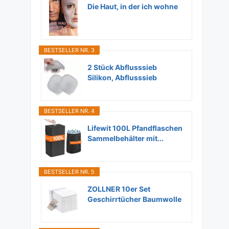
Die Haut, in der ich wohne
BESTSELLER NR. 3
2 Stück Abflusssieb
Silikon, Abflusssieb
Dusche...
BESTSELLER NR. 4
Lifewit 100L Pfandflaschen
Sammelbehälter mit...
BESTSELLER NR. 5
ZOLLNER 10er Set
Geschirrtücher Baumwolle
in...