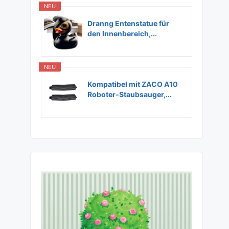
NEU
Dranng Entenstatue für
den Innenbereich,...
NEU
Kompatibel mit ZACO A10
Roboter-Staubsauger,...