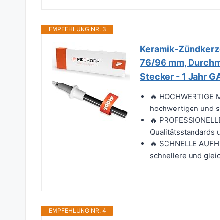
EMPFEHLUNG NR. 3
Keramik-Zündkerze 
76/96 mm, Durchme
Stecker - 1 Jahr 
🔥 HOCHWERTIGE MA
hochwertigen und spe
🔥 PROFESSIONELLE
Qualitätsstandards u
🔥 SCHNELLE AUFHEI
schnellere und glei
EMPFEHLUNG NR. 4