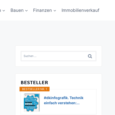
n
Bauen
Finanzen
Immobilienverkauf
Suchen
nach:
BESTELLER
BESTSELLER NR. 1
#dkinfografik. Technik
einfach verstehen:...