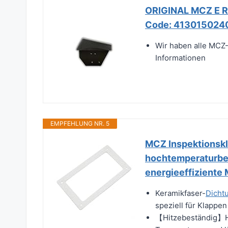
ORIGINAL MCZ E RE
Code: 413015024
Wir haben alle MCZ-
Informationen
EMPFEHLUNG NR. 5
MCZ Inspektionskl
hochtemperaturbes
energieeffiziente
Keramikfaser-
Dicht
speziell für Klappen
【Hitzebeständig】Her