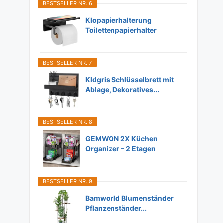
BESTSELLER NR. 6
Klopapierhalterung
Toilettenpapierhalter
Ohne...
BESTSELLER NR. 7
Kldgris Schlüsselbrett mit
Ablage, Dekoratives...
BESTSELLER NR. 8
GEMWON 2X Küchen
Organizer – 2 Etagen
Unter...
BESTSELLER NR. 9
Bamworld Blumenständer
Pflanzenständer...