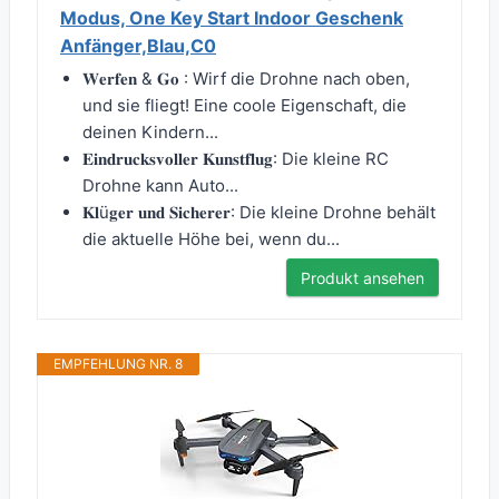
Modus, One Key Start Indoor Geschenk
Anfänger,Blau,C0
𝐖𝐞𝐫𝐟𝐞𝐧 & 𝐆𝐨 : Wirf die Drohne nach oben,
und sie fliegt! Eine coole Eigenschaft, die
deinen Kindern...
𝐄𝐢𝐧𝐝𝐫𝐮𝐜𝐤𝐬𝐯𝐨𝐥𝐥𝐞𝐫 𝐊𝐮𝐧𝐬𝐭𝐟𝐥𝐮𝐠: Die kleine RC
Drohne kann Auto...
𝐊𝐥ü𝐠𝐞𝐫 𝐮𝐧𝐝 𝐒𝐢𝐜𝐡𝐞𝐫𝐞𝐫: Die kleine Drohne behält
die aktuelle Höhe bei, wenn du...
Produkt ansehen
EMPFEHLUNG NR. 8