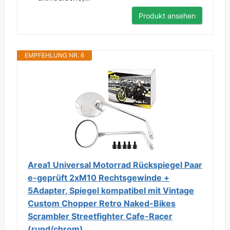
Produkt ansehen
EMPFEHLUNG NR. 6
Area1 Universal Motorrad Rückspiegel Paar
e-geprüft 2xM10 Rechtsgewinde +
5Adapter, Spiegel kompatibel mit Vintage
Custom Chopper Retro Naked-Bikes
Scrambler Streetfighter Cafe-Racer
(rund/chrom)