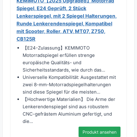
KEMIMOTO【2025 Upgraded】Motorrad
Spiegel, E24 Geprüft, 2 Stück
Lenkerspiegel, mit 2 Spiegel Halterungen,
Runde Lenkerendenspiegel, Kompatibel
mit Scooter, Roller, ATV, MT07, Z750,
CB125R
【E24-Zulassung】KEMIMOTO
Motorradspiegel erfüllen strenge
europäische Qualitäts- und
Sicherheitsstandards, wie durch das...
Universelle Kompatibilität: Ausgestattet mit
zwei 8-mm-Motorradspiegelhalterungen
sind diese Spiegel für die meisten...
【Hochwertige Materialien】 Die Arme der
Lenkerendenspiegel sind aus robustem
CNC-gefrästem Aluminium gefertigt, und
die...
Produkt ansehen