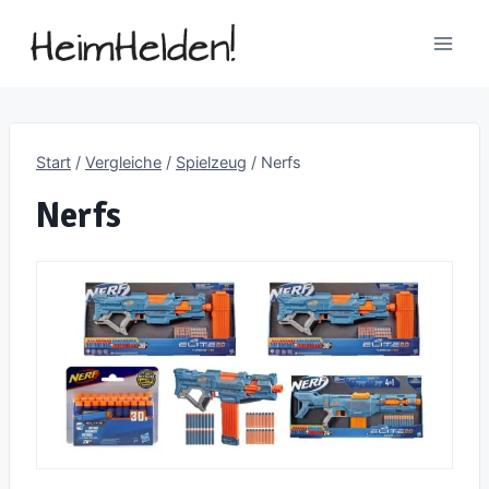
Zum
Inhalt
springen
Start
/
Vergleiche
/
Spielzeug
/
Nerfs
Nerfs