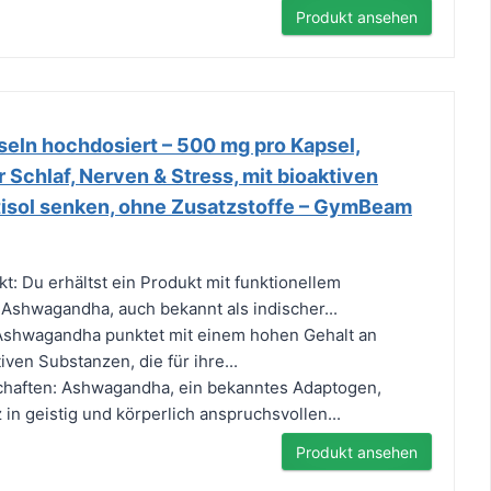
Produkt ansehen
ln hochdosiert – 500 mg pro Kapsel,
 Schlaf, Nerven & Stress, mit bioaktiven
tisol senken, ohne Zusatzstoffe – GymBeam
: Du erhältst ein Produkt mit funktionellem
 Ashwagandha, auch bekannt als indischer...
 Ashwagandha punktet mit einem hohen Gehalt an
iven Substanzen, die für ihre...
haften: Ashwagandha, ein bekanntes Adaptogen,
z in geistig und körperlich anspruchsvollen...
Produkt ansehen