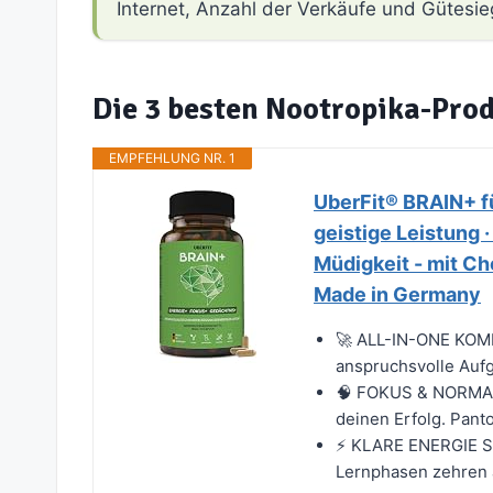
Internet, Anzahl der Verkäufe und Gütesie
Die 3 besten Nootropika-Pro
EMPFEHLUNG NR. 1
UberFit® BRAIN+ fü
geistige Leistung ·
Müdigkeit - mit Ch
Made in Germany
🚀 ALL-IN-ONE KOMP
anspruchsvolle Aufg
🧠 FOKUS & NORMAL
deinen Erfolg. Panto
⚡ KLARE ENERGIE S
Lernphasen zehren a