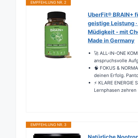
EMPFEHLUNG NR. 2
UberFit® BRAIN+ fü
geistige Leistung ·
Müdigkeit - mit Ch
Made in Germany
🚀 ALL-IN-ONE KOMP
anspruchsvolle Aufg
🧠 FOKUS & NORMAL
deinen Erfolg. Panto
⚡ KLARE ENERGIE S
Lernphasen zehren a
EMPFEHLUNG NR. 3
Natürliche Nootro