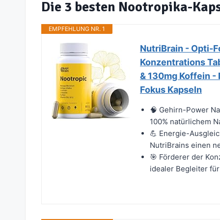
Die 3 besten Nootropika-Kap
EMPFEHLUNG NR. 1
NutriBrain - Opti-
Konzentrations Tab
& 130mg Koffein -
Fokus Kapseln
🧠 Gehirn-Power Nat
100% natürlichem N
💪 Energie-Ausglei
NutriBrains einen n
🎯 Förderer der Kon
idealer Begleiter fü