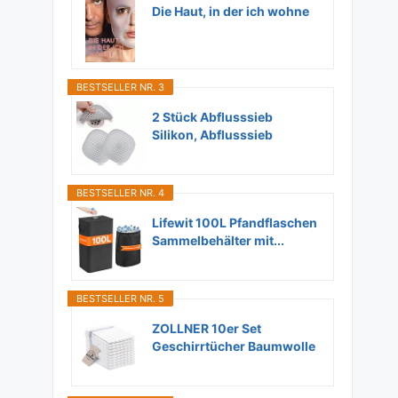
Die Haut, in der ich wohne
BESTSELLER NR. 3
2 Stück Abflusssieb
Silikon, Abflusssieb
Dusche...
BESTSELLER NR. 4
Lifewit 100L Pfandflaschen
Sammelbehälter mit...
BESTSELLER NR. 5
ZOLLNER 10er Set
Geschirrtücher Baumwolle
in...