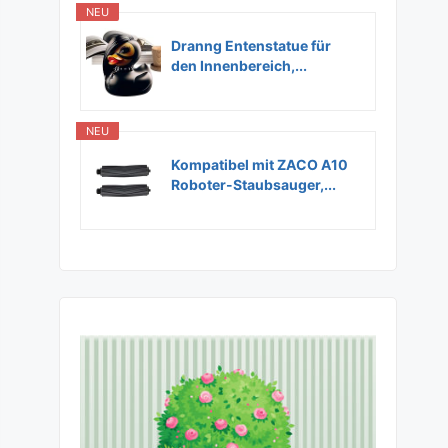
NEU
Dranng Entenstatue für
den Innenbereich,...
NEU
Kompatibel mit ZACO A10
Roboter-Staubsauger,...