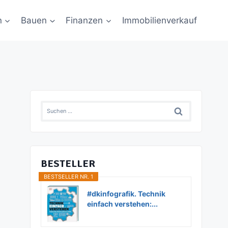
n
Bauen
Finanzen
Immobilienverkauf
Suchen
nach:
BESTELLER
BESTSELLER NR. 1
#dkinfografik. Technik
einfach verstehen:...