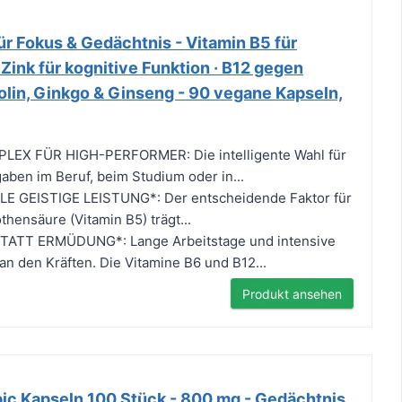
r Fokus & Gedächtnis - Vitamin B5 für
 Zink für kognitive Funktion · B12 gegen
olin, Ginkgo & Ginseng - 90 vegane Kapseln,
LEX FÜR HIGH-PERFORMER: Die intelligente Wahl für
aben im Beruf, beim Studium oder in...
E GEISTIGE LEISTUNG*: Der entscheidende Faktor für
thensäure (Vitamin B5) trägt...
TATT ERMÜDUNG*: Lange Arbeitstage und intensive
n den Kräften. Die Vitamine B6 und B12...
Produkt ansehen
pic Kapseln 100 Stück - 800 mg - Gedächtnis,