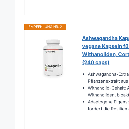
EMPFEHLUNG NR. 2
Ashwagandha Kapse
vegane Kapseln für
Withanoliden, Cor
(240 caps)
Ashwagandha-Extrakt
Pflanzenextrakt aus
Withanolid-Gehalt:
Withanoliden, bioakt
Adaptogene Eigensc
fördert die Resilien