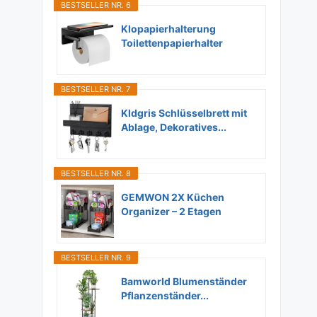
BESTSELLER NR. 6
Klopapierhalterung
Toilettenpapierhalter
Ohne...
BESTSELLER NR. 7
Kldgris Schlüsselbrett mit
Ablage, Dekoratives...
BESTSELLER NR. 8
GEMWON 2X Küchen
Organizer – 2 Etagen
Unter...
BESTSELLER NR. 9
Bamworld Blumenständer
Pflanzenständer...