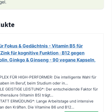
gel.
dukte
r Fokus & Gedächtnis - Vitamin B5 für
 Zink für kognitive Funktion · B12 gegen
olin, Ginkgo & Ginseng - 90 vegane Kapseln,
LEX FÜR HIGH-PERFORMER: Die intelligente Wahl für
aben im Beruf, beim Studium oder in...
E GEISTIGE LEISTUNG*: Der entscheidende Faktor für
thensäure (Vitamin B5) trägt...
TATT ERMÜDUNG*: Lange Arbeitstage und intensive
n den Kräften. Die Vitamine B6 und B12...