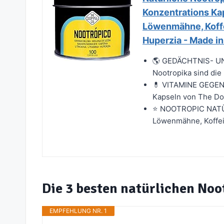
Konzentrations Kap
Löwenmähne, Koffe
Huperzia - Made in
🌎 GEDÄCHTNIS- U
Nootropika sind die
💊 VITAMINE GEGEN
Kapseln von The Dopp
⭐ NOOTROPIC NATÜRL
Löwenmähne, Koffein
Die 3 besten natürlichen No
EMPFEHLUNG NR. 1