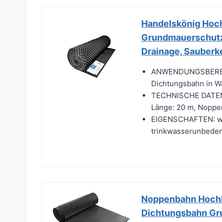
Handelskönig Hoc
Grundmauerschutz
Drainage, Sauberk
ANWENDUNGSBEREIC
Dichtungsbahn in 
TECHNISCHE DATEN: S
Länge: 20 m, Noppen
EIGENSCHAFTEN: wur
trinkwasserunbedenk
Noppenbahn Hochb
Dichtungsbahn Gru