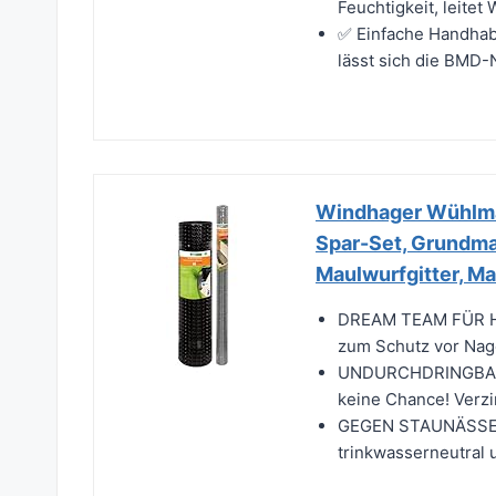
Feuchtigkeit, leitet
✅ Einfache Handhabu
lässt sich die BMD-
Windhager Wühlmau
Spar-Set, Grundma
Maulwurfgitter, Ma
DREAM TEAM FÜR HO
zum Schutz vor Nag
UNDURCHDRINGBARE
keine Chance! Verzin
GEGEN STAUNÄSSE -
trinkwasserneutral 