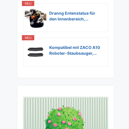
NEU
Dranng Entenstatue für
den Innenbereich,...
NEU
Kompatibel mit ZACO A10
Roboter-Staubsauger,...