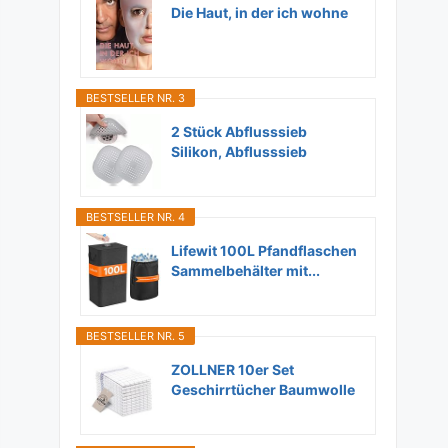
Die Haut, in der ich wohne
BESTSELLER NR. 3
2 Stück Abflusssieb
Silikon, Abflusssieb
Dusche...
BESTSELLER NR. 4
Lifewit 100L Pfandflaschen
Sammelbehälter mit...
BESTSELLER NR. 5
ZOLLNER 10er Set
Geschirrtücher Baumwolle
in...