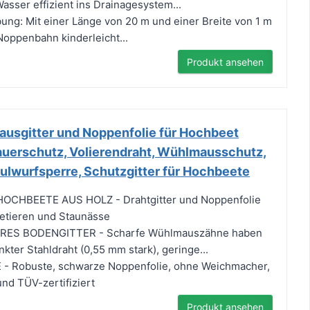
 Wasser effizient ins Drainagesystem...
ng: Mit einer Länge von 20 m und einer Breite von 1 m
Noppenbahn kinderleicht...
Produkt ansehen
sgitter und Noppenfolie für Hochbeet
uerschutz, Volierendraht, Wühlmausschutz,
ulwurfsperre, Schutzgitter für Hochbeete
CHBEETE AUS HOLZ - Drahtgitter und Noppenfolie
etieren und Staunässe
S BODENGITTER - Scharfe Wühlmauszähne haben
kter Stahldraht (0,55 mm stark), geringe...
 Robuste, schwarze Noppenfolie, ohne Weichmacher,
und TÜV-zertifiziert
Produkt ansehen