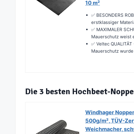
10 m²
✅ BESONDERS ROBUS
erstklassiger Mater
✅ MAXIMALER SCHUT
Mauerschutz weist e
✅ Veltec QUALITÄT 
Mauerschutz wurde s
Die 3 besten Hochbeet-Nopp
Windhager Noppenf
500g/m², TÜV-Zerti
Weichmacher, sch