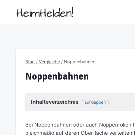
Zum
Inhalt
springen
Start
/
Vergleiche
/
Noppenbahnen
Noppenbahnen
Inhaltsverzeichnis
aufklappen
Bei Noppenbahnen oder auch Noppenfolien han
gleichmäßig auf deren Oberfläche verteilten N