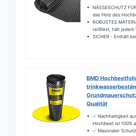
NÄSSESCHUTZ FÜ
das Holz des Hochb
ROBUSTES MATERIAL 
reißfest, hält jedem
SICHER - Enthält ke
BMD Hochbeetfolie
trinkwasserbestän
Grundmauerschutz 
Qualität
✅ Nachhaltigkeit au
Hochbeet ist 100% au
✅ Maximaler Schutz: