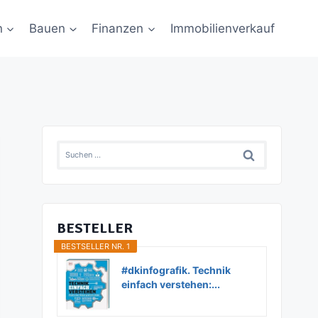
n
Bauen
Finanzen
Immobilienverkauf
Suchen
nach:
BESTELLER
BESTSELLER NR. 1
#dkinfografik. Technik
einfach verstehen:...