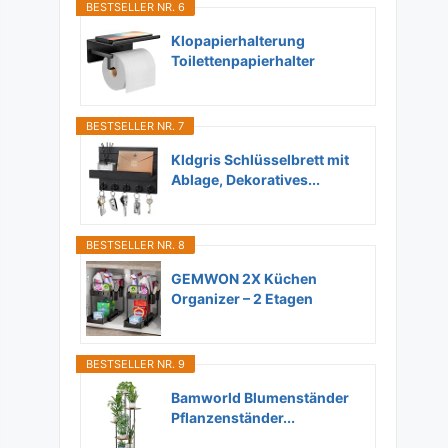
BESTSELLER NR. 6
Klopapierhalterung
Toilettenpapierhalter
Ohne...
BESTSELLER NR. 7
Kldgris Schlüsselbrett mit
Ablage, Dekoratives...
BESTSELLER NR. 8
GEMWON 2X Küchen
Organizer – 2 Etagen
Unter...
BESTSELLER NR. 9
Bamworld Blumenständer
Pflanzenständer...