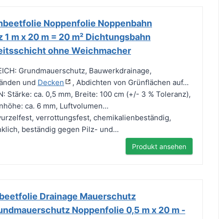
hbeetfolie Noppenfolie Noppenbahn
 1 m x 20 m = 20 m² Dichtungsbahn
eitsschicht ohne Weichmacher
H: Grundmauerschutz, Bauwerkdrainage,
Wänden und
Decken
, Abdichten von Grünflächen auf...
tärke: ca. 0,5 mm, Breite: 100 cm (+/- 3 % Toleranz),
höhe: ca. 6 mm, Luftvolumen...
zelfest, verrottungsfest, chemikalienbeständig,
lich, beständig gegen Pilz- und...
Produkt ansehen
eetfolie Drainage Mauerschutz
ndmauerschutz Noppenfolie 0,5 m x 20 m -