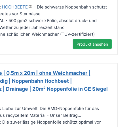
R
HOCHBEETE
- Die schwarze Noppenbahn schützt
eetes vor Staunässe
- 500 g/m2 schwere Folie, absolut druck- und
 Wetter zu jeder Jahreszeit stand
ine schädlichen Weichmacher (TÜV-zertifiziert)
Produkt ansehen
 | 0,5m x 20m | ohne Weichmacher |
dig | Noppenbahn Hochbeet |
| Drainage | 20m² Noppenfolie in CE Siegel
s Liebe zur Umwelt: Die BMD-Noppenfolie für das
s recyceltem Material - Unser Beitrag...
 Die zuverlässige Noppenfolie schützt optimal vor