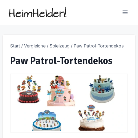
Zum
Inhalt
springen
Start
/
Vergleiche
/
Spielzeug
/
Paw Patrol-Tortendekos
Paw Patrol-Tortendekos