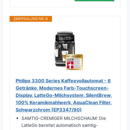
EMPFEHLUNG NR. 8
Philips 3300 Series Kaffeevollautomat - 6
Getränke, Modernes Farb-Touchscreen-
Display, LatteGo-Milchsystem, SilentBrew,
100% Keramikmahlwerk, AquaClean Filter,
Schwarzchrom (EP3347/90)
SAMTIG-CREMIGER MILCHSCHAUM: Die
LatteGo bereitet automatisch samtig-