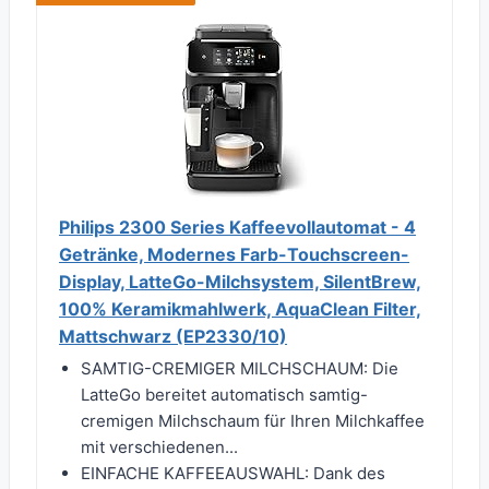
Philips 2300 Series Kaffeevollautomat - 4
Getränke, Modernes Farb-Touchscreen-
Display, LatteGo-Milchsystem, SilentBrew,
100% Keramikmahlwerk, AquaClean Filter,
Mattschwarz (EP2330/10)
SAMTIG-CREMIGER MILCHSCHAUM: Die
LatteGo bereitet automatisch samtig-
cremigen Milchschaum für Ihren Milchkaffee
mit verschiedenen...
EINFACHE KAFFEEAUSWAHL: Dank des