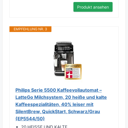
Produkt ansehen
EMPFEHLUNG NR. 3
Philips Serie 5500 Kaffeevollautomat –
LatteGo Milchsystem, 20 heiße und kalte
Kaffeespezialitäten, 40% leiser mit
SilentBrew, QuickStart, Schwarz/Grau
(EP5544/50)
20 HEISSE UND KALTE