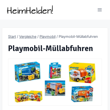
Zum
Inhalt
springen
Start
/
Vergleiche
/
Playmobil
/
Playmobil-Müllabfuhren
Playmobil-Müllabfuhren