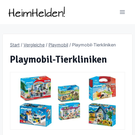
Zum
Inhalt
springen
Start
/
Vergleiche
/
Playmobil
/
Playmobil-Tierkliniken
Playmobil-Tierkliniken