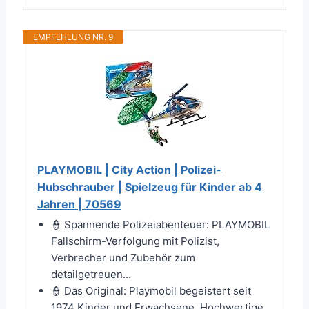
EMPFEHLUNG NR. 9
PLAYMOBIL | City Action | Polizei-
Hubschrauber | Spielzeug für Kinder ab 4
Jahren | 70569
👮 Spannende Polizeiabenteuer: PLAYMOBIL
Fallschirm-Verfolgung mit Polizist,
Verbrecher und Zubehör zum
detailgetreuen...
👮 Das Original: Playmobil begeistert seit
1974 Kinder und Erwachsene. Hochwertige