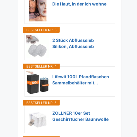
Die Haut, in der ich wohne
BESTSELLER NR. 3
2 Stück Abflusssieb
Silikon, Abflusssieb
Dusche...
BESTSELLER NR. 4
Lifewit 100L Pfandflaschen
Sammelbehälter mit...
BESTSELLER NR. 5
ZOLLNER 10er Set
Geschirrtücher Baumwolle
in...