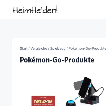
Zum
Inhalt
springen
Start
/
Vergleiche
/
Spielzeug
/
Pokémon-Go-Produkt
Pokémon-Go-Produkte