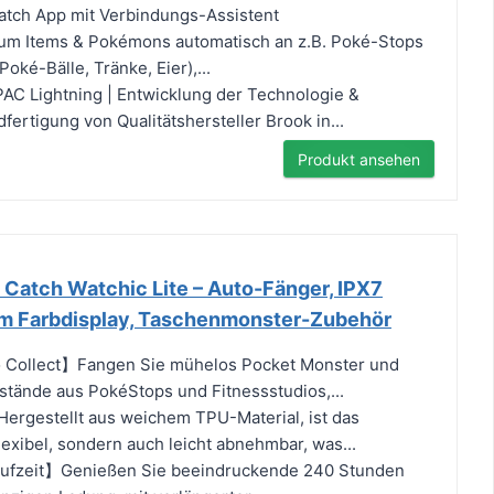
atch App mit Verbindungs-Assistent
m Items & Pokémons automatisch an z.B. Poké-Stops
oké-Bälle, Tränke, Eier),...
AC Lightning | Entwicklung der Technologie &
ertigung von Qualitätshersteller Brook in...
Produkt ansehen
 Catch Watchic Lite – Auto-Fänger, IPX7
cm Farbdisplay, Taschenmonster-Zubehör
 Collect】Fangen Sie mühelos Pocket Monster und
tände aus PokéStops und Fitnessstudios,...
Hergestellt aus weichem TPU-Material, ist das
lexibel, sondern auch leicht abnehmbar, was...
aufzeit】Genießen Sie beeindruckende 240 Stunden