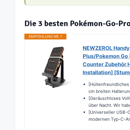
Die 3 besten Pokémon-Go-Pr
EMPFEHLUNG NR. 1
NEWZEROL Handy S
Plus/Pokemon Go [
Counter Zubehör H
Installation] [St
[Hüllenfreundliches
cm breiten Halterun
[Geräuschloses Voll
über Nacht. Wir habe
[Universeller USB-
modernen Typ-C-Ans