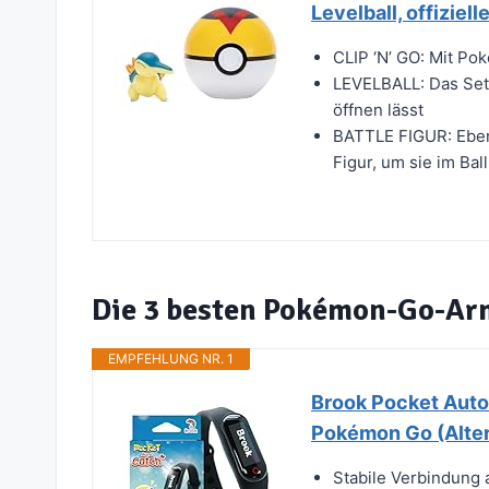
Levelball, offiziel
CLIP ‘N’ GO: Mit Pok
LEVELBALL: Das Set 
öffnen lässt
BATTLE FIGUR: Ebenf
Figur, um sie im Ball
Die 3 besten Pokémon-Go-A
EMPFEHLUNG NR. 1
Brook Pocket Auto
Pokémon Go (Alter
Stabile Verbindung 