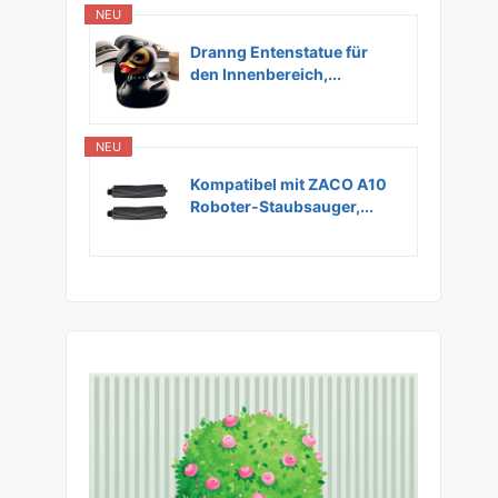
NEU
Dranng Entenstatue für
den Innenbereich,...
NEU
Kompatibel mit ZACO A10
Roboter-Staubsauger,...