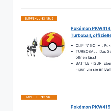
EMPFEHLUNG NR. 2
Pokémon PKW4149 -
Turboball, offiziel
CLIP ‘N’ GO: Mit Pok
TURBOBALL: Das Set 
öffnen lässt
BATTLE FIGUR: Ebenf
Figur, um sie im Ball
EMPFEHLUNG NR. 3
Pokémon PKW4150 -