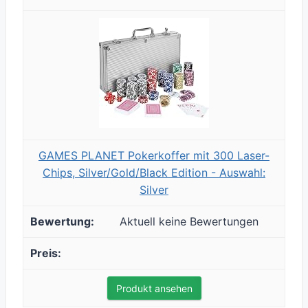
GAMES PLANET Pokerkoffer mit 300 Laser-
Chips, Silver/Gold/Black Edition - Auswahl:
Silver
Aktuell keine Bewertungen
Produkt ansehen