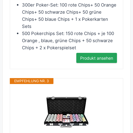
300er Poker-Set: 100 rote Chips+ 50 Orange
Chips+ 50 schwarze Chips+ 50 grüne
Chips+ 50 blaue Chips + 1 x Pokerkarten
Sets
500 Pokerchips Set: 150 rote Chips + je 100
Orange , blaue, grüne Chips + 50 schwarze
Chips + 2 x Pokerspielset
Produkt ansehen
EMPFEHLUNG NR. 3