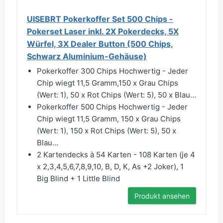
UISEBRT Pokerkoffer Set 500 Chips -
Pokerset Laser inkl. 2X Pokerdecks, 5X
Würfel, 3X Dealer Button (500 Chips,
Schwarz Aluminium-Gehäuse)
Pokerkoffer 300 Chips Hochwertig - Jeder
Chip wiegt 11,5 Gramm,150 x Grau Chips
(Wert: 1), 50 x Rot Chips (Wert: 5), 50 x Blau...
Pokerkoffer 500 Chips Hochwertig - Jeder
Chip wiegt 11,5 Gramm, 150 x Grau Chips
(Wert: 1), 150 x Rot Chips (Wert: 5), 50 x
Blau...
2 Kartendecks à 54 Karten - 108 Karten (je 4
x 2,3,4,5,6,7,8,9,10, B, D, K, As +2 Joker), 1
Big Blind + 1 Little Blind
Produkt ansehen