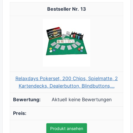
13
Relaxdays Pokerset, 200 Chips, Spielmatte, 2
Kartendecks, Dealerbutton, Blindbuttons,...
Aktuell keine Bewertungen
Produkt ansehen