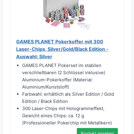
GAMES PLANET Pokerkoffer mit 300
Laser-Chips, Silver/Gold/Black Edition -
Auswahl: Silver
GAMES PLANET Pokerset im stabilen
verschließbaren (2 Schlüssel inklusive)
Aluminium-Pokerkoffer (Material:
Aluminium/Kunststoff)
Farbwahl: erhältlich als Silver Edition / Gold
Edition / Black Edition
300 Laser-Chips mit Hologrammeffekt,
Gewicht eines Chips: ca. 12 g
(Professioneller Pokerchip mit Metallkern)
Produkt ansehen