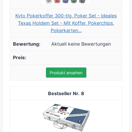
Kyto Pokerkoffer 300-tlg. Poker Set - Ideales
Texas Holdem Set - Mit Koffer, Pokerchips,
Pokerkarten...
Aktuell keine Bewertungen
Produkt ansehen
8