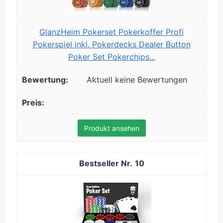
GlanzHeim Pokerset Pokerkoffer Profi
Pokerspiel inkl. Pokerdecks Dealer Button
Poker Set Pokerchips...
Aktuell keine Bewertungen
Produkt ansehen
10