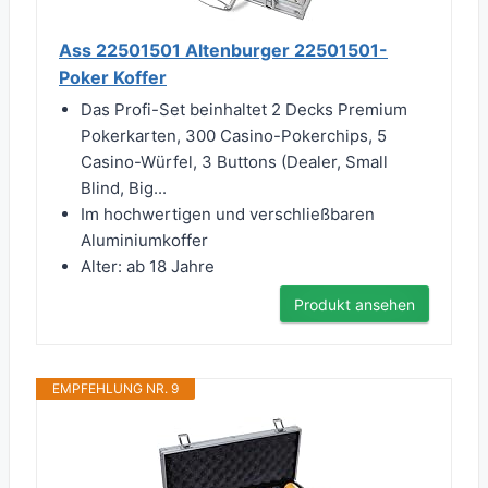
Ass 22501501 Altenburger 22501501-
Poker Koffer
Das Profi-Set beinhaltet 2 Decks Premium
Pokerkarten, 300 Casino-Pokerchips, 5
Casino-Würfel, 3 Buttons (Dealer, Small
Blind, Big...
Im hochwertigen und verschließbaren
Aluminiumkoffer
Alter: ab 18 Jahre
Produkt ansehen
EMPFEHLUNG NR. 9