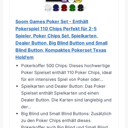
Soom Games Poker Set - Enthält
Pokerspiel 110 Chips Perfekt für 2-5
Spieler, Poker Chips Set, Spielkarten,
Dealer Button, Big Blind Button und Small
Blind Button, Kompaktes Pokerset Texas
Hold'em
Pokerkoffer 500 Chips: Dieses hochwertige
Poker Spielset enthält 110 Poker Chips, ideal
für ein intensives Spiel von Poker oder...
Spielkarten und Dealer Button: Das Poker
Spielset enthält Spielkarten und einen
Dealer Button. Die Karten sind langlebig und
der...
Big Blind und Small Blind Buttons: Zusätzlich
zu den Poker Chips enthält dieses
Pokerkoffer auch Big Blind und Small Blind...