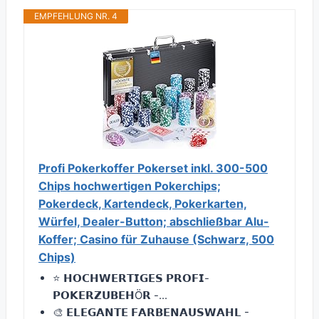
EMPFEHLUNG NR. 4
Profi Pokerkoffer Pokerset inkl. 300-500
Chips hochwertigen Pokerchips;
Pokerdeck, Kartendeck, Pokerkarten,
Würfel, Dealer-Button; abschließbar Alu-
Koffer; Casino für Zuhause (Schwarz, 500
Chips)
⭐️ 𝗛𝗢𝗖𝗛𝗪𝗘𝗥𝗧𝗜𝗚𝗘𝗦 𝗣𝗥𝗢𝗙𝗜-
𝗣𝗢𝗞𝗘𝗥𝗭𝗨𝗕𝗘𝗛Ö𝗥 -...
🎨 𝗘𝗟𝗘𝗚𝗔𝗡𝗧𝗘 𝗙𝗔𝗥𝗕𝗘𝗡𝗔𝗨𝗦𝗪𝗔𝗛𝗟 -