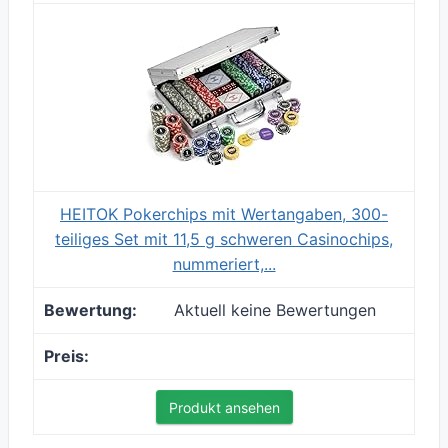
HEITOK Pokerchips mit Wertangaben, 300-
teiliges Set mit 11,5 g schweren Casinochips,
nummeriert,...
Aktuell keine Bewertungen
Produkt ansehen