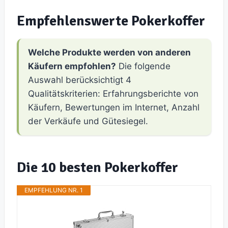
Empfehlenswerte Pokerkoffer
Welche Produkte werden von anderen
Käufern empfohlen?
Die folgende
Auswahl berücksichtigt 4
Qualitätskriterien: Erfahrungsberichte von
Käufern, Bewertungen im Internet, Anzahl
der Verkäufe und Gütesiegel.
Die 10 besten Pokerkoffer
EMPFEHLUNG NR. 1