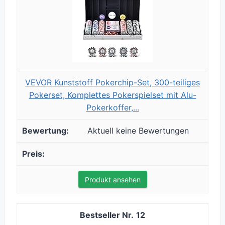
VEVOR Kunststoff Pokerchip-Set, 300-teiliges
Pokerset, Komplettes Pokerspielset mit Alu-
Pokerkoffer,...
Aktuell keine Bewertungen
Produkt ansehen
12