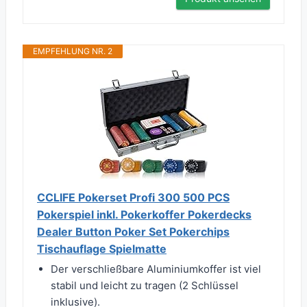
EMPFEHLUNG NR. 2
CCLIFE Pokerset Profi 300 500 PCS
Pokerspiel inkl. Pokerkoffer Pokerdecks
Dealer Button Poker Set Pokerchips
Tischauflage Spielmatte
Der verschließbare Aluminiumkoffer ist viel
stabil und leicht zu tragen (2 Schlüssel
inklusive).