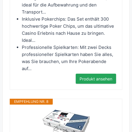
ideal für die Aufbewahrung und den
Transport...
Inklusive Pokerchips: Das Set enthält 300
hochwertige Poker Chips, um das ultimative
Casino Erlebnis nach Hause zu bringen.
Ideal...
Professionelle Spielkarten: Mit zwei Decks
professioneller Spielkarten haben Sie alles,
was Sie brauchen, um Ihre Pokerabende
auf...
Produkt ansehen
EMPFEHLUNG NR. 8