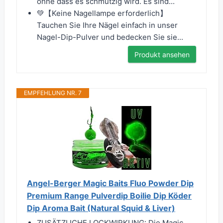
ohne dass es schmutzig wird. Es sind...
💚【Keine Nagellampe erforderlich】
Tauchen Sie Ihre Nägel einfach in unser
Nagel-Dip-Pulver und bedecken Sie sie...
Produkt ansehen
EMPFEHLUNG NR. 7
Angel-Berger Magic Baits Fluo Powder Dip
Premium Range Pulverdip Boilie Dip Köder
Dip Aroma Bait (Natural Squid & Liver)
ZUSÄTZLICHE LOCKWIRKUNG: Die Magic