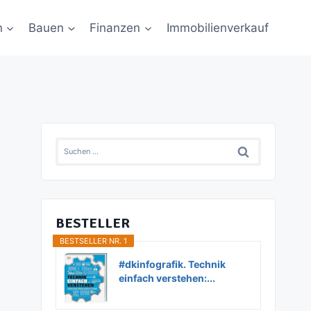
n
Bauen
Finanzen
Immobilienverkauf
Suchen
nach:
BESTELLER
BESTSELLER NR. 1
#dkinfografik. Technik
einfach verstehen:...