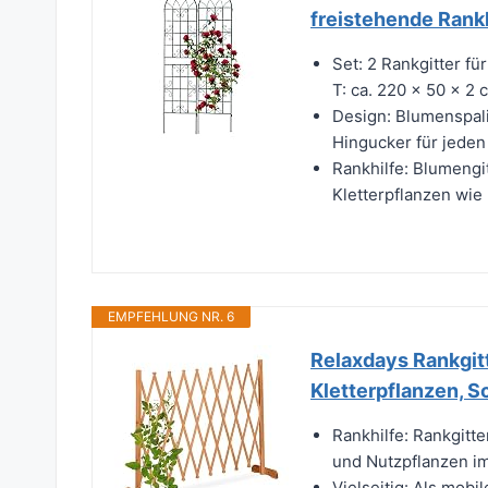
freistehende Rankh
Set: 2 Rankgitter fü
T: ca. 220 x 50 x 2 
Design: Blumenspali
Hingucker für jeden
Rankhilfe: Blumengi
Kletterpflanzen wie
EMPFEHLUNG NR. 6
Relaxdays Rankgitt
Kletterpflanzen, S
Rankhilfe: Rankgitte
und Nutzpflanzen i
Vielseitig: Als mobi