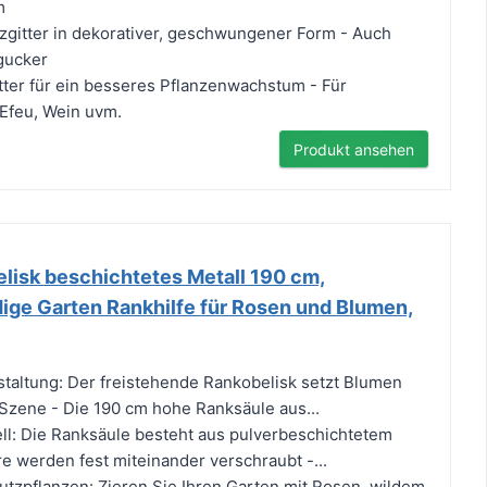
m
zgitter in dekorativer, geschwungener Form - Auch
gucker
tter für ein besseres Pflanzenwachstum - Für
 Efeu, Wein uvm.
Produkt ansehen
lisk beschichtetes Metall 190 cm,
ige Garten Rankhilfe für Rosen und Blumen,
staltung: Der freistehende Rankobelisk setzt Blumen
 Szene - Die 190 cm hohe Ranksäule aus...
ll: Die Ranksäule besteht aus pulverbeschichtetem
re werden fest miteinander verschraubt -...
Nutzpflanzen: Zieren Sie Ihren Garten mit Rosen, wildem