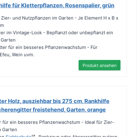
ilfe für Kletterpflanzen, Rosenspalier, grün
r Zier- und Nutzpflanzen im Garten - Je Element H x B x
cm
er im Vintage-Look - Bepflanzt oder unbepflanzt ein
 Garten
tter für ein besseres Pflanzenwachstum - Für
 Efeu, Wein uvm.
Produkt ansehen
er Holz, ausziehbar bis 275 cm, Rankhilfe
cherengitter freistehend, Garten, orange
r für ein besseres Pflanzenwachstum - Ideal für Zier-
m Garten
len
Sichtschutz
, Rankzaun oder Absperrgitter nutzen