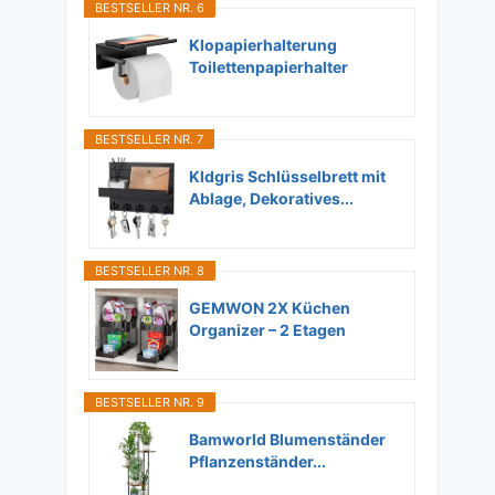
BESTSELLER NR. 6
Klopapierhalterung
Toilettenpapierhalter
Ohne...
BESTSELLER NR. 7
Kldgris Schlüsselbrett mit
Ablage, Dekoratives...
BESTSELLER NR. 8
GEMWON 2X Küchen
Organizer – 2 Etagen
Unter...
BESTSELLER NR. 9
Bamworld Blumenständer
Pflanzenständer...