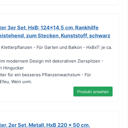
er 3er Set, HxB: 124x14,5 cm, Rankhilfe
reistehend, zum Stecken, Kunststoff, schwarz
r Kletterpflanzen - Für Garten und Balkon - HxBxT: je ca.
r im modernem Design mit dekorativen Zierspitzen -
in Hingucker
tter für ein besseres Pflanzenwachstum - Für
 Efeu, Wein uvm.
Produkt ansehen
er, 2er Set, Metall, HxB 220 x 50 cm,