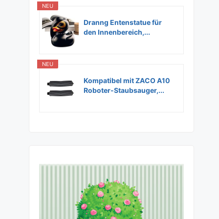
NEU
Dranng Entenstatue für
den Innenbereich,...
NEU
Kompatibel mit ZACO A10
Roboter-Staubsauger,...