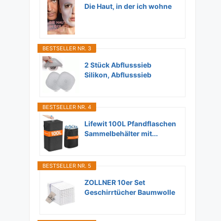
Die Haut, in der ich wohne
BESTSELLER NR. 3
2 Stück Abflusssieb
Silikon, Abflusssieb
Dusche...
BESTSELLER NR. 4
Lifewit 100L Pfandflaschen
Sammelbehälter mit...
BESTSELLER NR. 5
ZOLLNER 10er Set
Geschirrtücher Baumwolle
in...