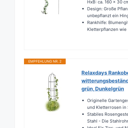
HxB: ca. 160 x 30 c
Design: Große Pflan
unbepflanzt ein Hin
Rankhilfe: Blumengi
Kletterpflanzen wie
EMPFEHLUNG NR. 2
Relaxdays Rankobe
witterungsbeständ
grün, Dunkelgrün
Originelle Gartenge
und Kletterrosen in
Stabiles Rosengeste
Stahl - Die Stahlroh
Ideal für Zier- und 