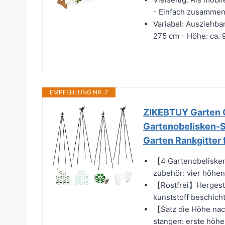
- Einfach zusammen
Variabel: Ausziehbar
275 cm - Höhe: ca. 
EMPFEHLUNG NR. 7
ZIKEBTUY Garten O
Gartenobelisken-Se
Garten Rankgitter 
【4 Gartenobelisken
zubehör: vier höhenv
【Rostfrei】Hergestel
kunststoff beschicht
【Satz die Höhe nach
stangen: erste höhe: