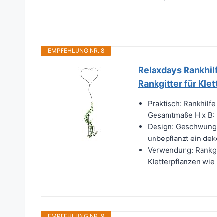
EMPFEHLUNG NR. 8
Relaxdays Rankhilf
Rankgitter für Klet
Praktisch: Rankhilfe
Gesamtmaße H x B: 
Design: Geschwunge
unbepflanzt ein dek
Verwendung: Rankge
Kletterpflanzen wie
EMPFEHLUNG NR. 9