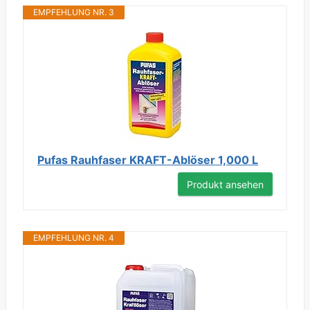
EMPFEHLUNG NR. 3
Pufas Rauhfaser KRAFT-Ablöser 1,000 L
Produkt ansehen
EMPFEHLUNG NR. 4