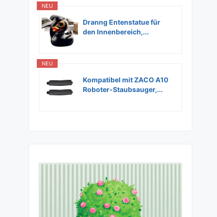
NEU
Dranng Entenstatue für
den Innenbereich,...
NEU
Kompatibel mit ZACO A10
Roboter-Staubsauger,...