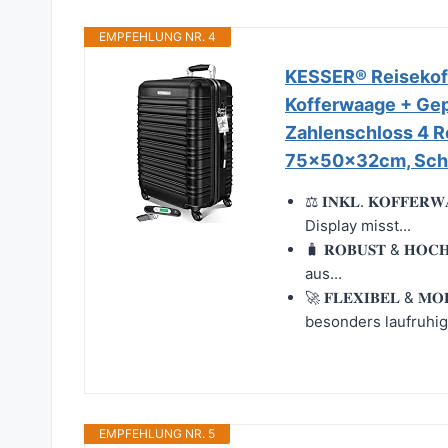
EMPFEHLUNG NR. 4
KESSER® Reisekoff
Kofferwaage + Gep
Zahlenschloss 4 R
75x50x32cm, Sch
⚖️ 𝐈𝐍𝐊𝐋. 𝐊𝐎𝐅𝐅
Display misst...
🧳 𝐑𝐎𝐁𝐔𝐒𝐓 & 𝐇
aus...
🚀 𝐅𝐋𝐄𝐗𝐈𝐁𝐄𝐋 &
besonders laufruhig
EMPFEHLUNG NR. 5