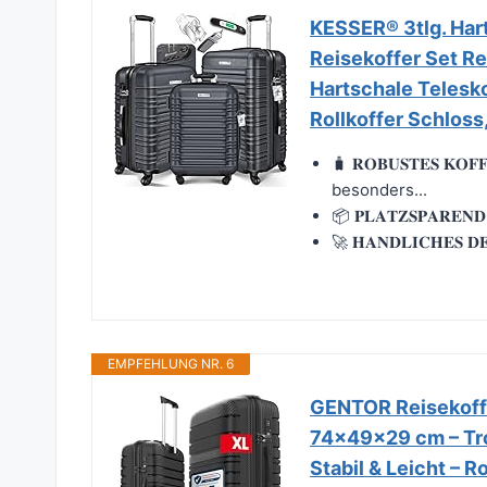
KESSER® 3tlg. Har
Reisekoffer Set Re
Hartschale Telesk
Rollkoffer Schloss
🧳 𝐑𝐎𝐁𝐔𝐒𝐓𝐄𝐒 𝐊
besonders...
📦 𝐏𝐋𝐀𝐓𝐙𝐒𝐏𝐀𝐑𝐄
🚀 𝐇𝐀𝐍𝐃𝐋𝐈𝐂𝐇𝐄𝐒
EMPFEHLUNG NR. 6
GENTOR Reisekoffe
74x49x29 cm – Trol
Stabil & Leicht – 