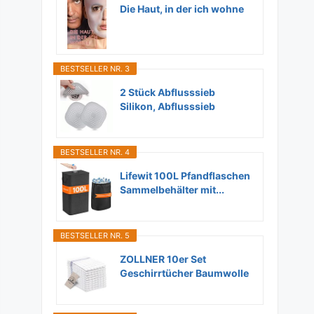
Die Haut, in der ich wohne
BESTSELLER NR. 3
2 Stück Abflusssieb
Silikon, Abflusssieb
Dusche...
BESTSELLER NR. 4
Lifewit 100L Pfandflaschen
Sammelbehälter mit...
BESTSELLER NR. 5
ZOLLNER 10er Set
Geschirrtücher Baumwolle
in...