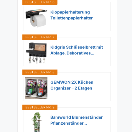
BESTSELLER NR. 6
Klopapierhalterung
Toilettenpapierhalter
Ohne...
BESTSELLER NR. 7
Kldgris Schlüsselbrett mit
Ablage, Dekoratives...
BESTSELLER NR. 8
GEMWON 2X Küchen
Organizer – 2 Etagen
Unter...
BESTSELLER NR. 9
Bamworld Blumenständer
Pflanzenständer...