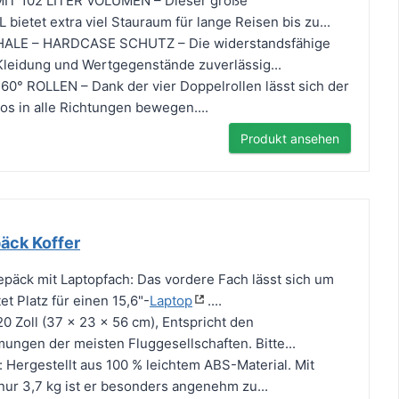
IT 102 LITER VOLUMEN – Dieser große
 bietet extra viel Stauraum für lange Reisen bis zu...
LE – HARDCASE SCHUTZ – Die widerstandsfähige
Kleidung und Wertgegenstände zuverlässig...
0° ROLLEN – Dank der vier Doppelrollen lässt sich der
os in alle Richtungen bewegen....
Produkt ansehen
ck Koffer
äck mit Laptopfach: Das vordere Fach lässt sich um
et Platz für einen 15,6"-
Laptop
....
 Zoll (37 x 23 x 56 cm), Entspricht den
ngen der meisten Fluggesellschaften. Bitte...
: Hergestellt aus 100 % leichtem ABS-Material. Mit
ur 3,7 kg ist er besonders angenehm zu...