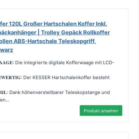
er 120L Großer Hartschalen Koffer Inkl.
äckanhänger | Trolley Gepäck Rollkoffer
ollen ABS-Hartschale Teleskopgriff,
warz
𝐑𝐖𝐀𝐀𝐆𝐄: Die integrierte digitale Kofferwaage mit LCD-
𝐂𝐇𝐖𝐄𝐑𝐓𝐈𝐆: Der KESSER Hartschalenkoffer besteht
 𝐌𝐎𝐁𝐈𝐋: Dank höhenverstellbarer Teleskopstange und
en...
Produkt ansehen