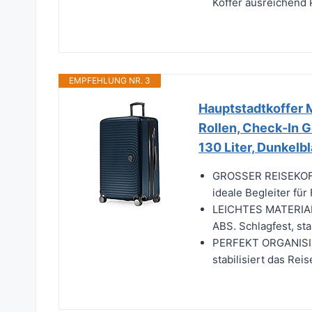
Koffer ausreichend P
EMPFEHLUNG NR. 3
Hauptstadtkoffer M
Rollen, Check-In 
130 Liter, Dunkelb
GROSSER REISEKOFFE
ideale Begleiter fü
LEICHTES MATERIAL:
ABS. Schlagfest, st
PERFEKT ORGANISIER
stabilisiert das Re