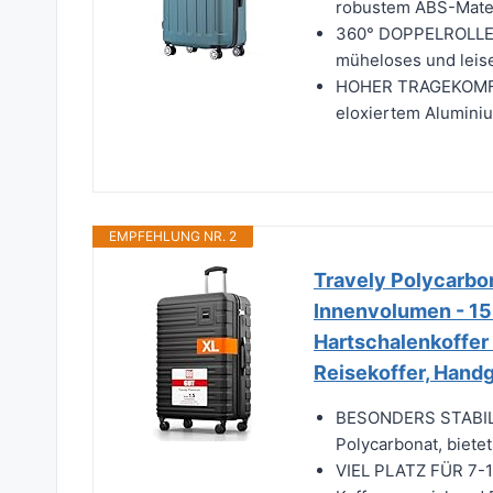
robustem ABS-Materi
360° DOPPELROLLEN 
müheloses und leise
HOHER TRAGEKOMFOR
eloxiertem Aluminiu
EMPFEHLUNG NR. 2
Travely Polycarbo
Innenvolumen - 15
Hartschalenkoffer 
Reisekoffer, Handg
BESONDERS STABILE
Polycarbonat, bietet
VIEL PLATZ FÜR 7-1