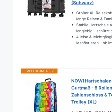
(Schwarz)
Großer XL-Reisekof
lange Reisen & Fami
Stabile Hartschale 
langlebig – schützt 
4 leise & leichtgän
Manövrieren – ob im
EMPFEHLUNG NR. 7
NOWI Hartschalenk
Gurtmaß - 8 Rollen
Zahlenschloss & Te
Trolley (XL)