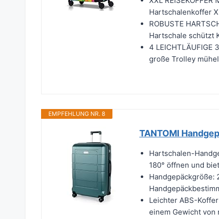
XXL REISEKOFFER M
Hartschalenkoffer XL
ROBUSTE HARTSCHA
Hartschale schützt 
4 LEICHTLÄUFIGE 36
große Trolley mühel
EMPFEHLUNG NR. 8
TANTOMI Handgepä
Hartschalen-Handgep
180° öffnen und biet
Handgepäckgröße: 20
Handgepäckbestimmu
Leichter ABS-Koffer
einem Gewicht von n