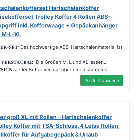
tschalenkofferset Hartschalenkoffer
isekofferset Trolley Koffer 4 Rollen ABS-
opgriff Inkl. Kofferwaage + Gepäckanhänger
, M-L-XL
𝐎𝐅𝐅𝐄𝐑-𝐒𝐄𝐓: Das hochwertige ABS-Hartschalenmaterial ist
𝐃 𝐕𝐄𝐑𝐒𝐓𝐀𝐔𝐁𝐀𝐑: Die Größen M, L und XL lassen...
 𝐃𝐄𝐒𝐈𝐆𝐍: Jeder Koffer verfügt über einen stufenlos...
Produkt ansehen
r groß XL mit Rollen – Hartschalenkoffer
ley Koffer mit TSA-Schloss, 4 Leise Rollen,
Rollkoffer für Aufgabegepäck & Urlaub