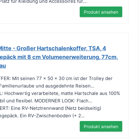
latz für Kleidung und Accessoires für...
Produkt ansehen
itte - Großer Hartschalenkoffer, TSA, 4
Gepäck mit 8 cm Volumenerweiterung, 77cm,
lau
R: Mit seinen 77 x 50 x 30 cm ist der Trolley der
r Familienurlaube und ausgedehnte Reisen...
 Hochwertig verarbeitete, matte Hartschale aus 100%
abil und flexibel. MODERNER LOOK: Flach...
T: Eine RV-Netztrennwand (Netz beidseitig)
isegepäck. Ein RV-Zwischenboden (+ 2...
Produkt ansehen