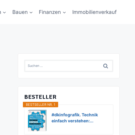
n
Bauen
Finanzen
Immobilienverkauf
Suchen
nach:
BESTELLER
BESTSELLER NR. 1
#dkinfografik. Technik
einfach verstehen:...