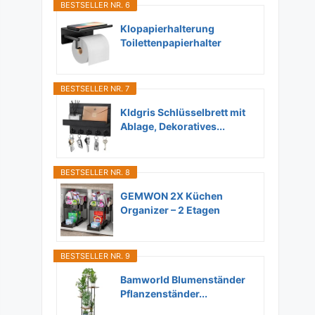
BESTSELLER NR. 6
Klopapierhalterung
Toilettenpapierhalter
Ohne...
BESTSELLER NR. 7
Kldgris Schlüsselbrett mit
Ablage, Dekoratives...
BESTSELLER NR. 8
GEMWON 2X Küchen
Organizer – 2 Etagen
Unter...
BESTSELLER NR. 9
Bamworld Blumenständer
Pflanzenständer...