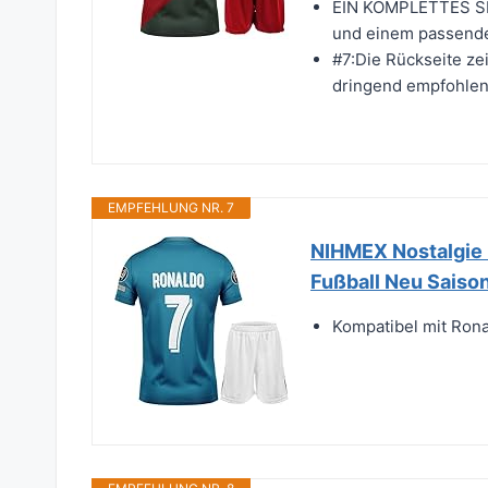
EIN KOMPLETTES SET
und einem passenden
#7:Die Rückseite ze
dringend empfohlen,
EMPFEHLUNG NR. 7
NIHMEX Nostalgie B
Fußball Neu Saiso
Kompatibel mit Ron