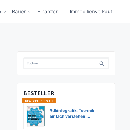
n
Bauen
Finanzen
Immobilienverkauf
Suchen
nach:
BESTELLER
BESTSELLER NR. 1
#dkinfografik. Technik
einfach verstehen:...