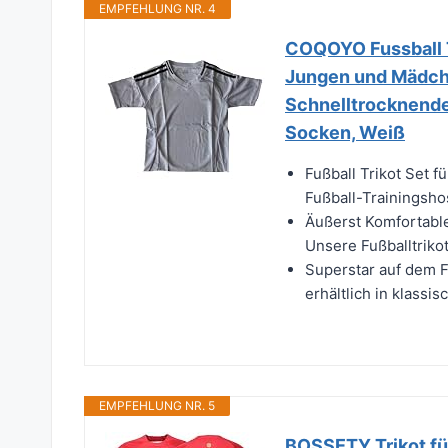
EMPFEHLUNG NR. 4
COQOYO Fussball Tr
Jungen und Mädche
Schnelltrocknendes
Socken, Weiß
Fußball Trikot Set fü
Fußball-Trainingsho
Äußerst Komfortable
Unsere Fußballtrikot
Superstar auf dem 
erhältlich in klassi
EMPFEHLUNG NR. 5
BOSSETY Trikot fü