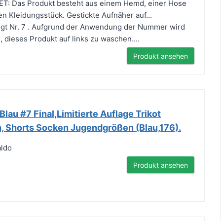
: Das Produkt besteht aus einem Hemd, einer Hose
 Kleidungsstück. Gestickte Aufnäher auf...
igt Nr. 7 . Aufgrund der Anwendung der Nummer wird
 dieses Produkt auf links zu waschen....
Produkt ansehen
lau #7 Final,Limitierte Auflage Trikot
n, Shorts Socken Jugendgrößen (Blau,176).
aldo
Produkt ansehen