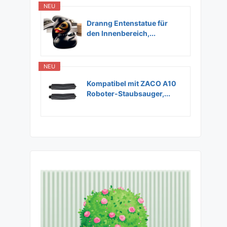
NEU
Dranng Entenstatue für
den Innenbereich,...
NEU
Kompatibel mit ZACO A10
Roboter-Staubsauger,...