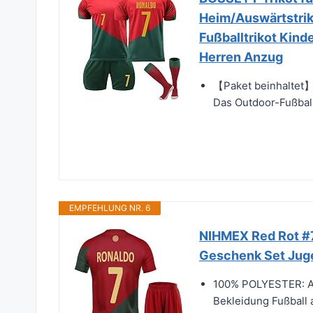
Heim/Auswärtstriko
Fußballtrikot Kind
Herren Anzug
【Paket beinhaltet】E
Das Outdoor-Fußballt
EMPFEHLUNG NR. 6
NIHMEX Red Rot #7 
Geschenk Set Jug
100% POLYESTER: At
Bekleidung Fußball al