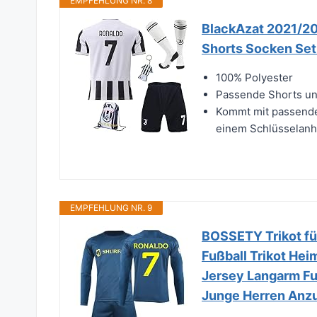
EMPFEHLUNG NR. 8
BlackAzat 2021/202
Shorts Socken Se
100% Polyester
Passende Shorts un
Kommt mit passende
einem Schlüsselanhän
EMPFEHLUNG NR. 9
BOSSETY Trikot fü
Fußball Trikot Hei
Jersey Langarm Fuß
Junge Herren Anz