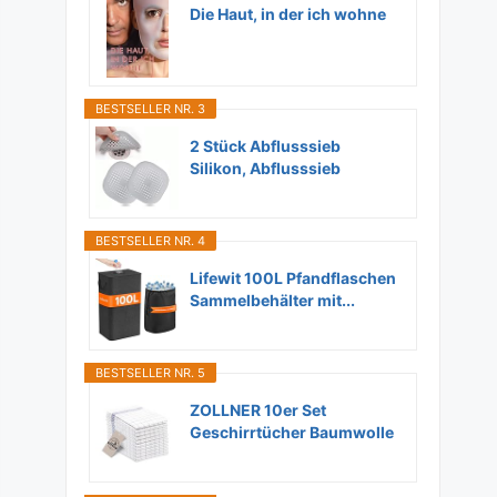
Die Haut, in der ich wohne
BESTSELLER NR. 3
2 Stück Abflusssieb
Silikon, Abflusssieb
Dusche...
BESTSELLER NR. 4
Lifewit 100L Pfandflaschen
Sammelbehälter mit...
BESTSELLER NR. 5
ZOLLNER 10er Set
Geschirrtücher Baumwolle
in...