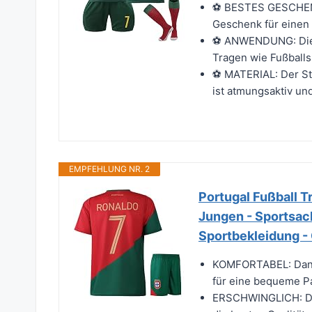
⚽ BESTES GESCHENK
Geschenk für einen F
⚽ ANWENDUNG: Dieses
Tragen wie Fußballsp
⚽ MATERIAL: Der Stof
ist atmungsaktiv und
EMPFEHLUNG NR. 2
Portugal Fußball T
Jungen - Sportsach
Sportbekleidung -
KOMFORTABEL: Dank d
für eine bequeme Pa
ERSCHWINGLICH: Dan