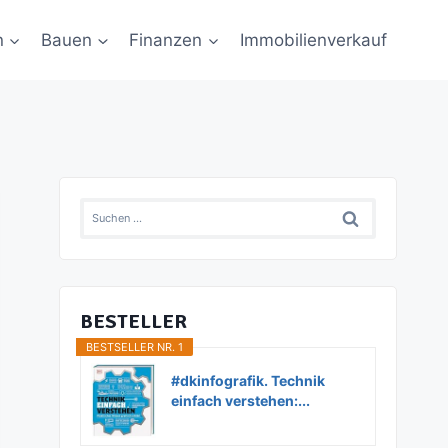
n
Bauen
Finanzen
Immobilienverkauf
Suchen
nach:
BESTELLER
BESTSELLER NR. 1
#dkinfografik. Technik
einfach verstehen:...