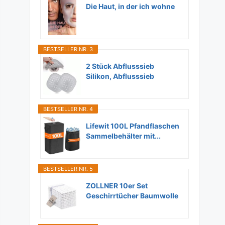
Die Haut, in der ich wohne
BESTSELLER NR. 3
2 Stück Abflusssieb
Silikon, Abflusssieb
Dusche...
BESTSELLER NR. 4
Lifewit 100L Pfandflaschen
Sammelbehälter mit...
BESTSELLER NR. 5
ZOLLNER 10er Set
Geschirrtücher Baumwolle
in...