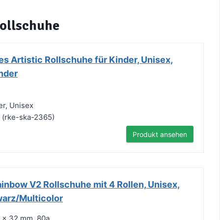
Rollschuhe
s Artistic Rollschuhe für Kinder, Unisex,
nder
er, Unisex
c (rke-ska-2365)
Produkt ansehen
inbow V2 Rollschuhe mit 4 Rollen, Unisex,
warz/Multicolor
8 x 32 mm, 80a