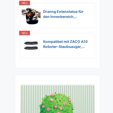
NEU
Dranng Entenstatue für
den Innenbereich,...
NEU
Kompatibel mit ZACO A10
Roboter-Staubsauger,...