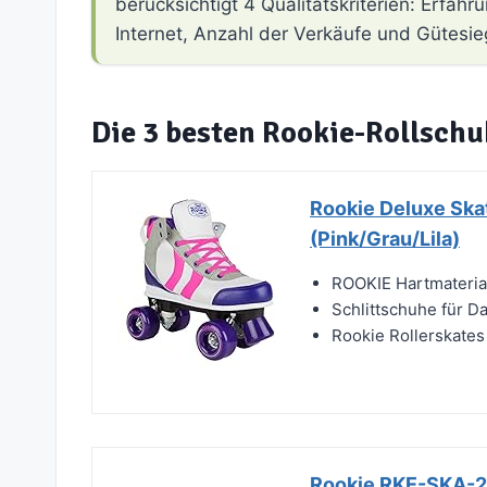
berücksichtigt 4 Qualitätskriterien: Erfa
Internet, Anzahl der Verkäufe und Gütesie
Die 3 besten Rookie-Rollsch
Rookie Deluxe Ska
(Pink/Grau/Lila)
ROOKIE Hartmateria
Schlittschuhe für D
Rookie Rollerskate
Rookie RKE-SKA-2