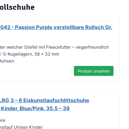
Rollschuhe
42 - Passion Purple verstellbare Rollsch Gr.
er weicher Stiefel mit Fleecefutter – veganfreundlich
-5-Kugellagern, 58 x 32 mm
 Achsen
Produkt ansehen
LRG 3 – 6 Eiskunstlaufschlittschuhe
 Kinder, Blue/Pink, 35.5 – 39
kie
nstlauf Unisex Kinder