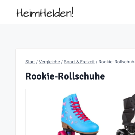
Zum
Inhalt
springen
Start
/
Vergleiche
/
Sport & Freizeit
/
Rookie-Rollschuh
Rookie-Rollschuhe