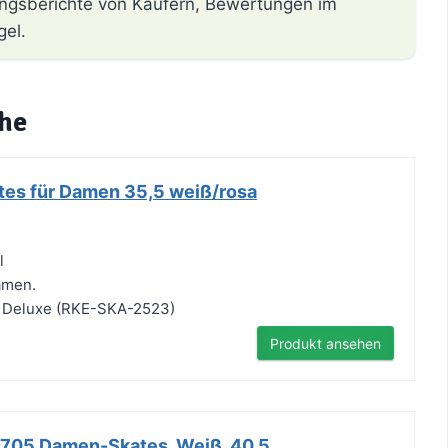
hrungsberichte von Käufern, Bewertungen im
gel.
uhe
tes für Damen 35,5 weiß/rosa
l
amen.
s Deluxe (RKE-SKA-2523)
Produkt ansehen
705 Damen-Skates, Weiß, 40.5