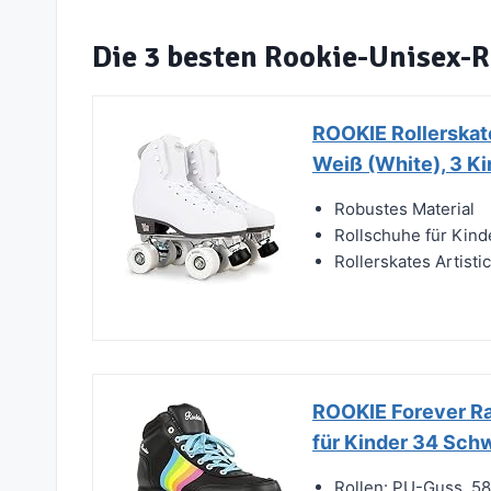
Die 3 besten Rookie-Unisex-
ROOKIE Rollerskate
Weiß (White), 3 Ki
Robustes Material
Rollschuhe für Kind
Rollerskates Artisti
ROOKIE Forever Ra
für Kinder 34 Sch
Rollen: PU-Guss, 5