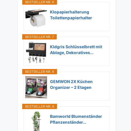
BESTSELLER NR. 6
Klopapierhalterung
Toilettenpapierhalter
Ohne...
BESTSELLER NR. 7
Kldgris Schlüsselbrett mit
Ablage, Dekoratives...
BESTSELLER NR. 8
GEMWON 2X Küchen
Organizer – 2 Etagen
Unter...
BESTSELLER NR. 9
Bamworld Blumenständer
Pflanzenständer...