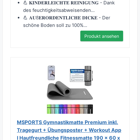
💪 𝐊𝐈𝐍𝐃𝐄𝐑𝐋𝐄𝐈𝐂𝐇𝐓𝐄 𝐑𝐄𝐈𝐍𝐈𝐆𝐔𝐍𝐆 - Dank
des feuchtigkeitsabweisenden...
💪 𝐀𝐔ß𝐄𝐑𝐎𝐑𝐃𝐄𝐍𝐓𝐋𝐈𝐂𝐇𝐄 𝐃𝐈𝐂𝐊𝐄 - Der
schöne Boden soll zu 100%...
Produkt ansehen
MSPORTS Gymnastikmatte Premium inkl.
Tragegurt + Übungsposter + Workout App
I Hautfreundliche Fitnessmatte 190 x 60 x