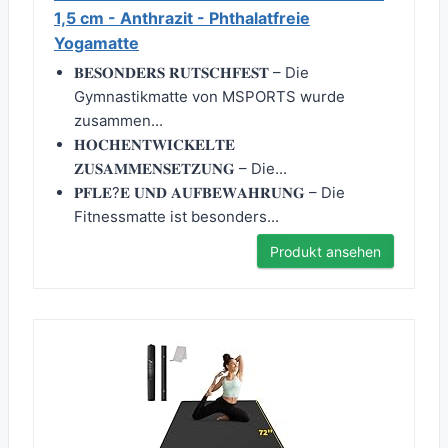
1,5 cm - Anthrazit - Phthalatfreie
Yogamatte
𝐁𝐄𝐒𝐎𝐍𝐃𝐄𝐑𝐒 𝐑𝐔𝐓𝐒𝐂𝐇𝐅𝐄𝐒𝐓 – Die
Gymnastikmatte von MSPORTS wurde
zusammen...
𝐇𝐎𝐂𝐇𝐄𝐍𝐓𝐖𝐈𝐂𝐊𝐄𝐋𝐓𝐄
𝐙𝐔𝐒𝐀𝐌𝐌𝐄𝐍𝐒𝐄𝐓𝐙𝐔𝐍𝐆 – Die...
𝐏𝐅𝐋𝐄?𝐄 𝐔𝐍𝐃 𝐀𝐔𝐅𝐁𝐄𝐖𝐀𝐇𝐑𝐔𝐍𝐆 – Die
Fitnessmatte ist besonders...
Produkt ansehen