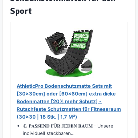
Sport
AthleticPro Bodenschutzmatte Sets mit
[30x30cm] oder [60x60cm] extra dicke
Bodenmatten [20% mehr Schutz] -
Rutschfeste Schutzmatten für Fitnessraum
(30x30 | 18 Stk. | 1,7 M²)
💪 𝐏𝐀𝐒𝐒𝐄𝐍𝐃 𝐅Ü𝐑 𝐉𝐄𝐃𝐄𝐍 𝐑𝐀𝐔𝐌 - Unsere
individuell steckbaren...