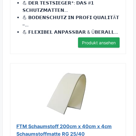
💪 𝗗𝗘𝗥 𝗧𝗘𝗦𝗧𝗦𝗜𝗘𝗚𝗘𝗥*: 𝗗𝗔𝗦 #𝟭
𝗦𝗖𝗛𝗨𝗧𝗭𝗠𝗔𝗧𝗧𝗘𝗡...
💪 𝗕𝗢𝗗𝗘𝗡𝗦𝗖𝗛𝗨𝗧𝗭 𝗜𝗡 𝗣𝗥𝗢𝗙𝗜 𝗤𝗨𝗔𝗟𝗜𝗧Ä𝗧
–...
💪 𝗙𝗟𝗘𝗫𝗜𝗕𝗘𝗟 𝗔𝗡𝗣𝗔𝗦𝗦𝗕𝗔𝗥 & Ü𝗕𝗘𝗥𝗔𝗟𝗟...
Produkt ansehen
FTM Schaumstoff 200cm x 40cm x 4cm
Schaumstoffmatte RG 25/40