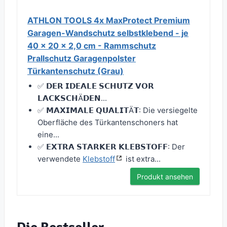
ATHLON TOOLS 4x MaxProtect Premium
Garagen-Wandschutz selbstklebend - je
40 x 20 x 2,0 cm - Rammschutz
Prallschutz Garagenpolster
Türkantenschutz (Grau)
✅ 𝗗𝗘𝗥 𝗜𝗗𝗘𝗔𝗟𝗘 𝗦𝗖𝗛𝗨𝗧𝗭 𝗩𝗢𝗥
𝗟𝗔𝗖𝗞𝗦𝗖𝗛Ä𝗗𝗘𝗡...
✅ 𝗠𝗔𝗫𝗜𝗠𝗔𝗟𝗘 𝗤𝗨𝗔𝗟𝗜𝗧Ä𝗧: Die versiegelte
Oberfläche des Türkantenschoners hat
eine...
✅ 𝗘𝗫𝗧𝗥𝗔 𝗦𝗧𝗔𝗥𝗞𝗘𝗥 𝗞𝗟𝗘𝗕𝗦𝗧𝗢𝗙𝗙: Der
verwendete
Klebstoff
ist extra...
Produkt ansehen