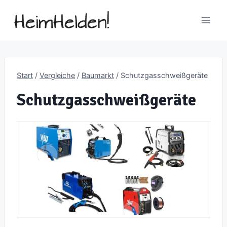
Zum
Inhalt
springen
Start
/
Vergleiche
/
Baumarkt
/
Schutzgasschweißgeräte
Schutzgasschweißgeräte