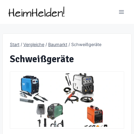
Zum
Inhalt
springen
Start
/
Vergleiche
/
Baumarkt
/
Schweißgeräte
Schweißgeräte