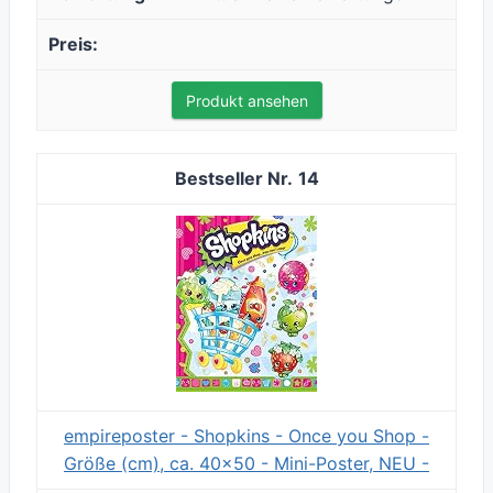
Produkt ansehen
14
empireposter - Shopkins - Once you Shop -
Größe (cm), ca. 40x50 - Mini-Poster, NEU -