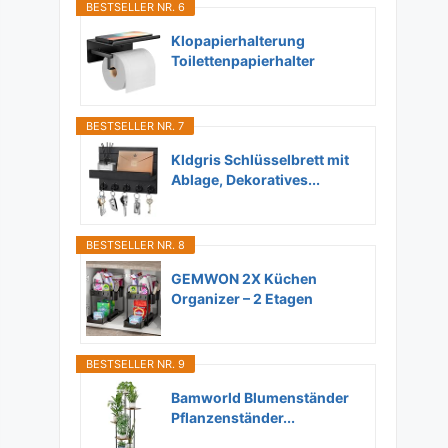
BESTSELLER NR. 6
Klopapierhalterung
Toilettenpapierhalter
Ohne...
BESTSELLER NR. 7
Kldgris Schlüsselbrett mit
Ablage, Dekoratives...
BESTSELLER NR. 8
GEMWON 2X Küchen
Organizer – 2 Etagen
Unter...
BESTSELLER NR. 9
Bamworld Blumenständer
Pflanzenständer...