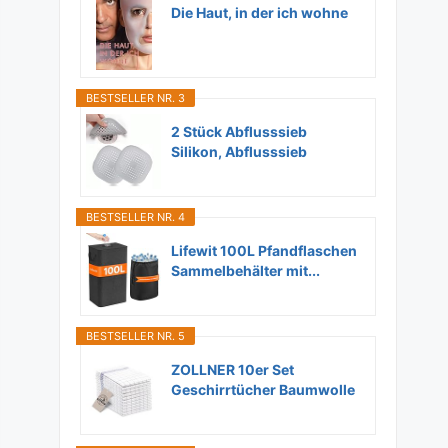
Die Haut, in der ich wohne
BESTSELLER NR. 3
2 Stück Abflusssieb
Silikon, Abflusssieb
Dusche...
BESTSELLER NR. 4
Lifewit 100L Pfandflaschen
Sammelbehälter mit...
BESTSELLER NR. 5
ZOLLNER 10er Set
Geschirrtücher Baumwolle
in...