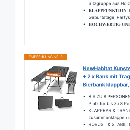
Sitzgruppe aus Holz
𝐊𝐋𝐀𝐏𝐏𝐅𝐔𝐍𝐊𝐓𝐈
Geburtstage, Partys,
𝐇𝐎𝐂𝐇𝐖𝐄𝐑𝐓𝐈𝐆 𝐔
EMPFEHLUNG NR. 3
NewHabitat Kunstst
+ 2 x Bank mit Trag
Bierbank klappbar
BIS ZU 8 PERSONEN: 
Platz für bis zu 8 P
KLAPPBAR & TRANSP
zusammenklappen und
ROBUST & STABIL: D