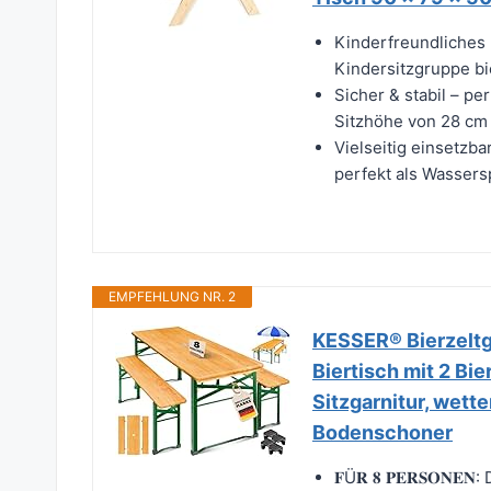
Kinderfreundliches 
Kindersitzgruppe biet
Sicher & stabil – pe
Sitzhöhe von 28 cm 
Vielseitig einsetzba
perfekt als Wassersp
EMPFEHLUNG NR. 2
KESSER® Bierzeltga
Biertisch mit 2 Bi
Sitzgarnitur, wett
Bodenschoner
𝐅Ü𝐑 𝟖 𝐏𝐄𝐑𝐒𝐎𝐍