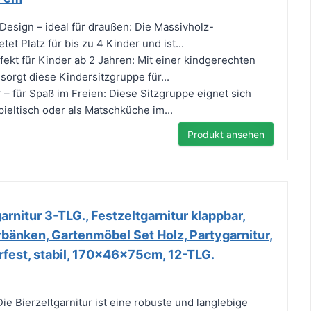
Design – ideal für draußen: Die Massivholz-
et Platz für bis zu 4 Kinder und ist...
rfekt für Kinder ab 2 Jahren: Mit einer kindgerechten
sorgt diese Kindersitzgruppe für...
r – für Spaß im Freien: Diese Sitzgruppe eignet sich
ieltisch oder als Matschküche im...
Produkt ansehen
rnitur 3-TLG., Festzeltgarnitur klappbar,
erbänken, Gartenmöbel Set Holz, Partygarnitur,
erfest, stabil, 170x46x75cm, 12-TLG.
𝐍: Die Bierzeltgarnitur ist eine robuste und langlebige