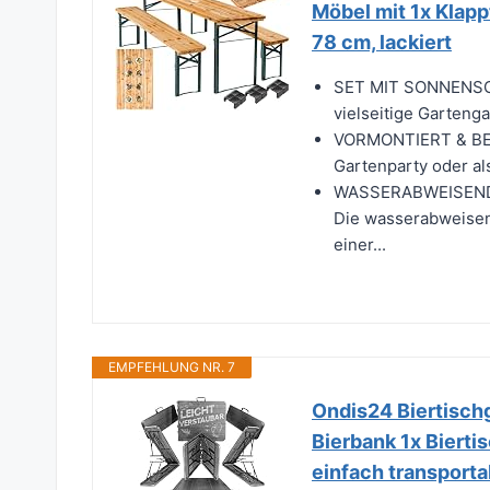
Möbel mit 1x Klapp
78 cm, lackiert
SET MIT SONNENS
vielseitige Gartenga
VORMONTIERT & BELA
Gartenparty oder als
WASSERABWEISEN
Die wasserabweisen
einer...
EMPFEHLUNG NR. 7
Ondis24 Biertisch
Bierbank 1x Biertis
einfach transporta