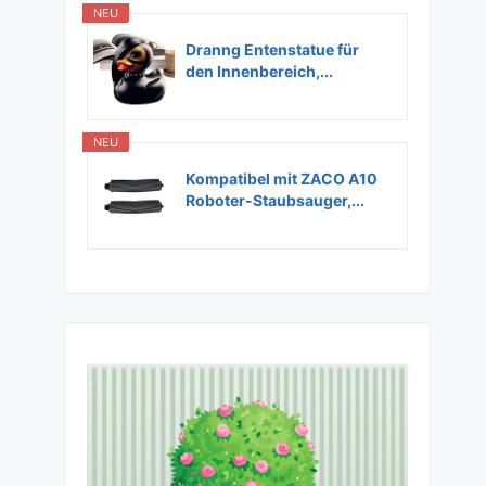
NEU
Dranng Entenstatue für
den Innenbereich,...
NEU
Kompatibel mit ZACO A10
Roboter-Staubsauger,...