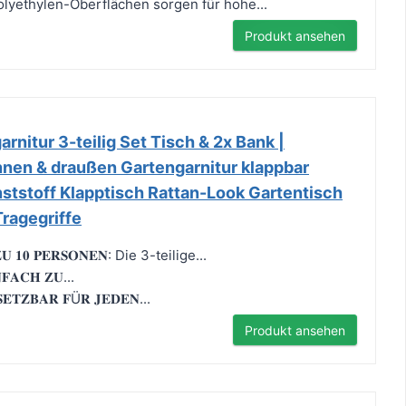
lyethylen-Oberflächen sorgen für hohe...
Produkt ansehen
rnitur 3-teilig Set Tisch & 2x Bank |
innen & draußen Gartengarnitur klappbar
stoff Klapptisch Rattan-Look Gartentisch
ragegriffe
𝐙𝐔 𝟏𝟎 𝐏𝐄𝐑𝐒𝐎𝐍𝐄𝐍: Die 3-teilige...
𝐅𝐀𝐂𝐇 𝐙𝐔...
𝐒𝐄𝐓𝐙𝐁𝐀𝐑 𝐅Ü𝐑 𝐉𝐄𝐃𝐄𝐍...
Produkt ansehen