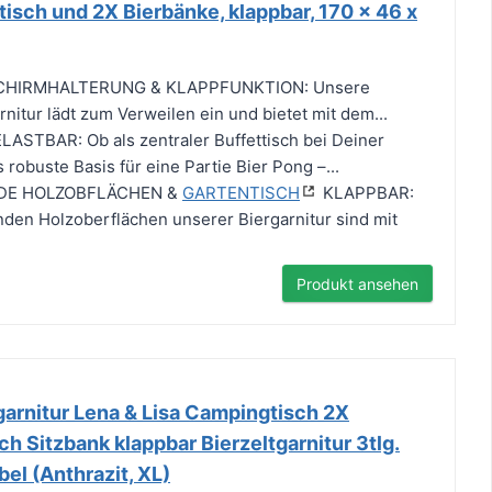
tisch und 2X Bierbänke, klappbar, 170 x 46 x
CHIRMHALTERUNG & KLAPPFUNKTION: Unsere
rnitur lädt zum Verweilen ein und bietet mit dem...
STBAR: Ob als zentraler Buffettisch bei Deiner
 robuste Basis für eine Partie Bier Pong –...
DE HOLZOBFLÄCHEN &
GARTENTISCH
KLAPPBAR:
den Holzoberflächen unserer Biergarnitur sind mit
Produkt ansehen
garnitur Lena & Lisa Campingtisch 2X
ch Sitzbank klappbar Bierzeltgarnitur 3tlg.
bel (Anthrazit, XL)