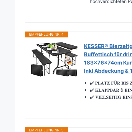
hochverdichteten Po
EMPFEHLUNG NR. 4
KESSER® Bierzeltga
Buffettisch für dr
183x76x74cm Kunst
Inkl Abdeckung & T
✔️ 𝐏𝐋𝐀𝐓𝐙 𝐅Ü𝐑 𝐁𝐈𝐒 
✔️ 𝐊𝐋𝐀𝐏𝐏𝐁𝐀𝐑 & 𝐄𝐈
✔️ 𝐕𝐈𝐄𝐋𝐒𝐄𝐈𝐓𝐈𝐆 𝐄𝐈
EMPFEHLUNG NR. 5