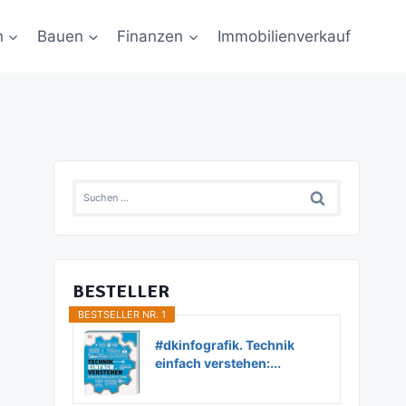
n
Bauen
Finanzen
Immobilienverkauf
Suchen
nach:
BESTELLER
BESTSELLER NR. 1
#dkinfografik. Technik
einfach verstehen:...