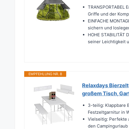
TRANSPORTABEL Endl
Griffe und der Kompa
EINFACHE MONTAGE 
sichern und loslege
HOHE STABILITÄT Dan
seiner Leichtigkeit
EMPFEHLUNG NR. 8
Relaxdays Bierzelt
großem Tisch, Gart
3-teilig: Klappbare 
Festzeltgarnitur in 
Vielseitig: Perfekte
den Campingurlaub