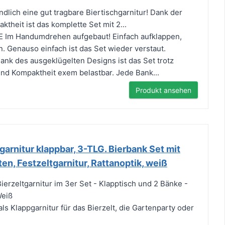
ich eine gut tragbare Biertischgarnitur! Dank der
ktheit ist das komplette Set mit 2...
Im Handumdrehen aufgebaut! Einfach aufklappen,
n. Genauso einfach ist das Set wieder verstaut.
k des ausgeklügelten Designs ist das Set trotz
 und Kompaktheit exem belastbar. Jede Bank...
Produkt ansehen
garnitur klappbar, 3-TLG. Bierbank Set mit
en, Festzeltgarnitur, Rattanoptik, weiß
Bierzeltgarnitur im 3er Set - Klapptisch und 2 Bänke -
Weiß
 als Klappgarnitur für das Bierzelt, die Gartenparty oder