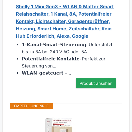
Shelly 1 Mini Gen3 - WLAN & Matter Smart
Relaisschalter, 1 Kanal, 8A, Potentialfreier
Kontakt, Lichtschalter, Garagentoröffner,
Heizung, Smart Home, Zeitschaltuhr, Kein
Hub Erforderlich, Alexa, Google
𝟭-𝗞𝗮𝗻𝗮𝗹-𝗦𝗺𝗮𝗿𝘁-𝗦𝘁𝗲𝘂𝗲𝗿𝘂𝗻𝗴: Unterstützt
bis zu 8A bei 240 V AC oder 5A...
𝗣𝗼𝘁𝗲𝗻𝘁𝗶𝗮𝗹𝗳𝗿𝗲𝗶𝗲 𝗞𝗼𝗻𝘁𝗮𝗸𝘁𝗲: Perfekt zur
Steuerung von...
𝗪𝗟𝗔𝗡-𝗴𝗲𝘀𝘁𝗲𝘂𝗲𝗿𝘁 +...
Produkt ansehen
EMPFEHLUNG NR. 3