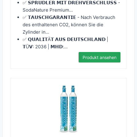
✅ 𝗦𝗣𝗥𝗨𝗗𝗟𝗘𝗥 𝗠𝗜𝗧 𝗗𝗥𝗘𝗛𝗩𝗘𝗥𝗦𝗖𝗛𝗟𝗨𝗦𝗦 -
SodaNature Premium...
✅ 𝗧𝗔𝗨𝗦𝗖𝗛𝗚𝗔𝗥𝗔𝗡𝗧𝗜𝗘 - Nach Verbrauch
des enthaltenen CO2, können Sie die
Zylinder in...
✅ 𝗤𝗨𝗔𝗟𝗜𝗧Ä𝗧 𝗔𝗨𝗦 𝗗𝗘𝗨𝗧𝗦𝗖𝗛𝗟𝗔𝗡𝗗 |
𝗧Ü𝗩: 2036 | 𝗠𝗛𝗗:...
Produkt ansehen