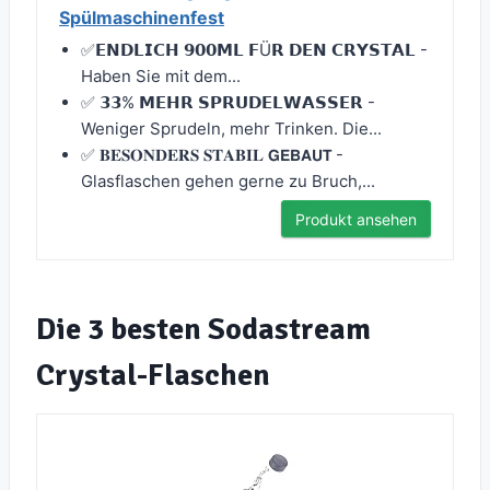
Spülmaschinenfest
✅𝗘𝗡𝗗𝗟𝗜𝗖𝗛 𝟵𝟬𝟬𝗠𝗟 𝗙Ü𝗥 𝗗𝗘𝗡 𝗖𝗥𝗬𝗦𝗧𝗔𝗟 -
Haben Sie mit dem...
✅ 𝟯𝟯% 𝗠𝗘𝗛𝗥 𝗦𝗣𝗥𝗨𝗗𝗘𝗟𝗪𝗔𝗦𝗦𝗘𝗥 -
Weniger Sprudeln, mehr Trinken. Die...
✅ 𝐁𝐄𝐒𝐎𝐍𝐃𝐄𝐑𝐒 𝐒𝐓𝐀𝐁𝐈𝐋 𝗚𝗘𝗕𝗔𝗨𝗧 -
Glasflaschen gehen gerne zu Bruch,...
Produkt ansehen
Die 3 besten Sodastream
Crystal-Flaschen