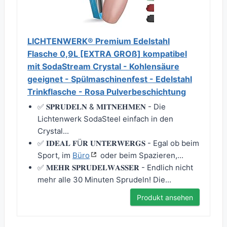
LICHTENWERK® Premium Edelstahl
Flasche 0,9L [EXTRA GROß] kompatibel
mit SodaStream Crystal - Kohlensäure
geeignet - Spülmaschinenfest - Edelstahl
Trinkflasche - Rosa Pulverbeschichtung
✅ 𝐒𝐏𝐑𝐔𝐃𝐄𝐋𝐍 & 𝐌𝐈𝐓𝐍𝐄𝐇𝐌𝐄𝐍 - Die
Lichtenwerk SodaSteel einfach in den
Crystal...
✅ 𝐈𝐃𝐄𝐀𝐋 𝐅Ü𝐑 𝐔𝐍𝐓𝐄𝐑𝐖𝐄𝐑𝐆𝐒 - Egal ob beim
Sport, im
Büro
oder beim Spazieren,...
✅ 𝐌𝐄𝐇𝐑 𝐒𝐏𝐑𝐔𝐃𝐄𝐋𝐖𝐀𝐒𝐒𝐄𝐑 - Endlich nicht
mehr alle 30 Minuten Sprudeln! Die...
Produkt ansehen