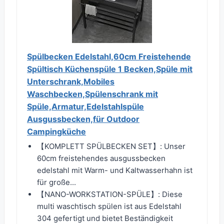
Spülbecken Edelstahl,60cm Freistehende
Spültisch Küchenspüle 1 Becken,Spüle mit
Unterschrank,Mobiles
Waschbecken,Spülenschrank mit
Spüle,Armatur,Edelstahlspüle
Ausgussbecken,für Outdoor
Campingküche
【KOMPLETT SPÜLBECKEN SET】: Unser
60cm freistehendes ausgussbecken
edelstahl mit Warm- und Kaltwasserhahn ist
für große...
【NANO-WORKSTATION-SPÜLE】: Diese
multi waschtisch spülen ist aus Edelstahl
304 gefertigt und bietet Beständigkeit