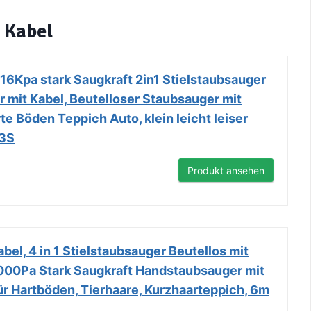
 Kabel
16Kpa stark Saugkraft 2in1 Stielstaubsauger
 mit Kabel, Beutelloser Staubsauger mit
te Böden Teppich Auto, klein leicht leiser
R3S
Produkt ansehen
bel, 4 in 1 Stielstaubsauger Beutellos mit
000Pa Stark Saugkraft Handstaubsauger mit
ür Hartböden, Tierhaare, Kurzhaarteppich, 6m