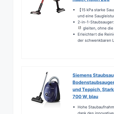
【15 kPa starke Sau
und eine Saugleistun
2-in-1-Staubsauger
gleiten, ohne die
Erleichtert die Rei
der schwenkbaren L
Siemens Staubsau
Bodenstaubsauger,
und Teppich, Stark
700 W, blau
Hohe Staubaufnahme
dank des innovativ