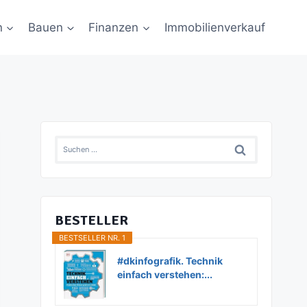
n
Bauen
Finanzen
Immobilienverkauf
Suchen
nach:
BESTELLER
BESTSELLER NR. 1
#dkinfografik. Technik
einfach verstehen:...