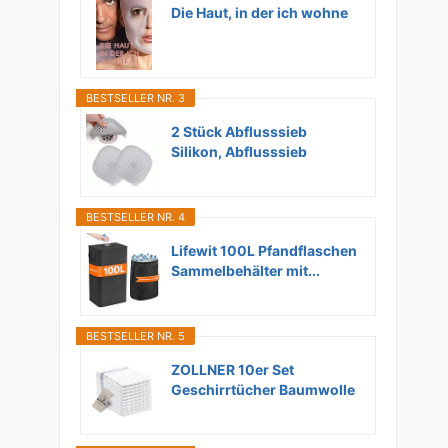
Die Haut, in der ich wohne
BESTSELLER NR. 3
2 Stück Abflusssieb
Silikon, Abflusssieb
Dusche...
BESTSELLER NR. 4
Lifewit 100L Pfandflaschen
Sammelbehälter mit...
BESTSELLER NR. 5
ZOLLNER 10er Set
Geschirrtücher Baumwolle
in...