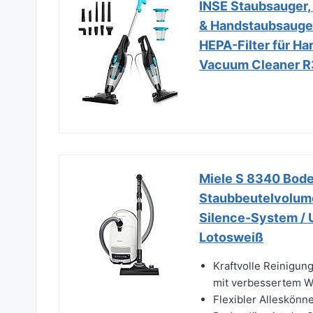
INSE Staubsauger, 
& Handstaubsauger
HEPA-Filter für Har
Vacuum Cleaner 
Miele S 8340 Boden
Staubbeutelvolumen
Silence-System / U
Lotosweiß
Kraftvolle Reinigun
mit verbessertem Wi
Flexibler Alleskönn