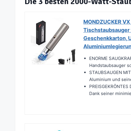
Die 3 besten 2000-Watt-Stau
MONDZUCKER VX Ha
Tischstaubsauger 
Geschenkkarton, U
Aluminiumlegieru
ENORME SAUGKRAFT
Handstaubsauger sch
STAUBSAUGEN MIT S
Aluminium und sei
PREISGEKRÖNTES DES
Dank seiner minimie