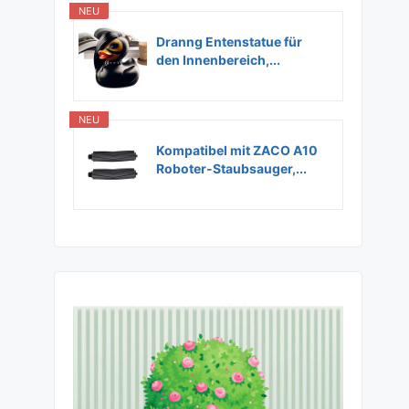
NEU
Dranng Entenstatue für
den Innenbereich,...
NEU
Kompatibel mit ZACO A10
Roboter-Staubsauger,...