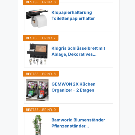
BESTSELLER NR. 6
Klopapierhalterung
Toilettenpapierhalter
Ohne...
BESTSELLER NR. 7
Kldgris Schlüsselbrett mit
Ablage, Dekoratives...
BESTSELLER NR. 8
GEMWON 2X Küchen
Organizer – 2 Etagen
Unter...
BESTSELLER NR. 9
Bamworld Blumenständer
Pflanzenständer...