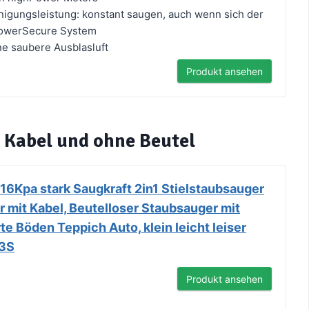
igungsleistung: konstant saugen, auch wenn sich der
 powerSecure System
ine saubere Ausblasluft
Produkt ansehen
 Kabel und ohne Beutel
16Kpa stark Saugkraft 2in1 Stielstaubsauger
 mit Kabel, Beutelloser Staubsauger mit
te Böden Teppich Auto, klein leicht leiser
R3S
Produkt ansehen