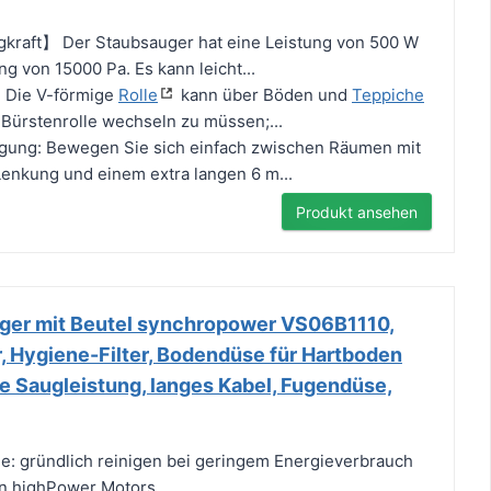
gkraft】 Der Staubsauger hat eine Leistung von 500 W
g von 15000 Pa. Es kann leicht...
: Die V-förmige
Rolle
kann über Böden und
Teppiche
 Bürstenrolle wechseln zu müssen;...
nigung: Bewegen Sie sich einfach zwischen Räumen mit
enkung und einem extra langen 6 m...
Produkt ansehen
ger mit Beutel synchropower VS06B1110,
 Hygiene-Filter, Bodendüse für Hartboden
e Saugleistung, langes Kabel, Fugendüse,
: gründlich reinigen bei geringem Energieverbrauch
en highPower Motors