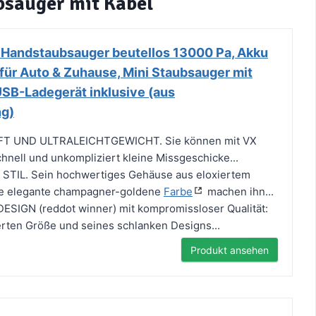
bsauger mit Kabel
ndstaubsauger beutellos 13000 Pa, Akku
für Auto & Zuhause, Mini Staubsauger mit
SB-Ladegerät inklusive (aus
ng)
 UND ULTRALEICHTGEWICHT. Sie können mit VX
nell und unkompliziert kleine Missgeschicke...
TIL. Sein hochwertiges Gehäuse aus eloxiertem
ne elegante champagner-goldene
Farbe
machen ihn...
IGN (reddot winner) mit kompromissloser Qualität:
rten Größe und seines schlanken Designs...
Produkt ansehen