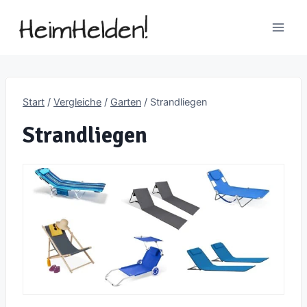
Zum
Inhalt
springen
Start
/
Vergleiche
/
Garten
/
Strandliegen
Strandliegen