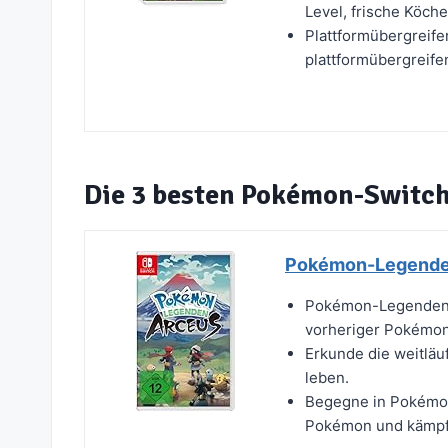
Level, frische Köche
Plattformübergreife
plattformübergreif
Die 3 besten Pokémon-Switch
Pokémon-Legenden
Pokémon-Legenden 
vorheriger Pokémon-
Erkunde die weitlä
leben.
Begegne in Pokémon
Pokémon und kämpf