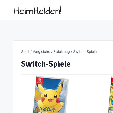
Zum
Inhalt
springen
Start
/
Vergleiche
/
Spielzeug
/
Switch-Spiele
Switch-Spiele