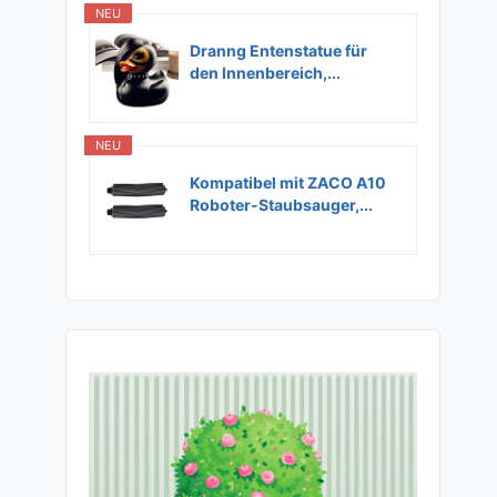
NEU
Dranng Entenstatue für
den Innenbereich,...
NEU
Kompatibel mit ZACO A10
Roboter-Staubsauger,...