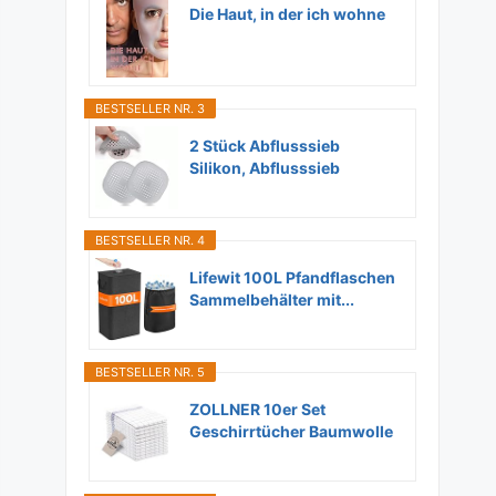
Die Haut, in der ich wohne
BESTSELLER NR. 3
2 Stück Abflusssieb
Silikon, Abflusssieb
Dusche...
BESTSELLER NR. 4
Lifewit 100L Pfandflaschen
Sammelbehälter mit...
BESTSELLER NR. 5
ZOLLNER 10er Set
Geschirrtücher Baumwolle
in...