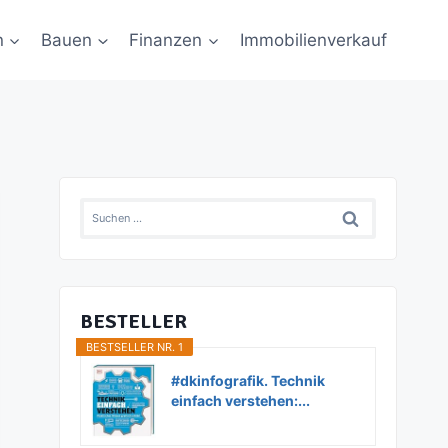
n
Bauen
Finanzen
Immobilienverkauf
Suchen
nach:
BESTELLER
BESTSELLER NR. 1
#dkinfografik. Technik
einfach verstehen:...