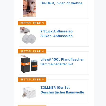
Die Haut, in der ich wohne
BESTSELLER NR. 3
2 Stück Abflusssieb
Silikon, Abflusssieb
Dusche...
BESTSELLER NR. 4
Lifewit 100L Pfandflaschen
Sammelbehälter mit...
BESTSELLER NR. 5
ZOLLNER 10er Set
Geschirrtücher Baumwolle
in...