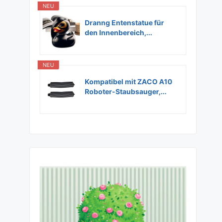
NEU
Dranng Entenstatue für
den Innenbereich,...
NEU
Kompatibel mit ZACO A10
Roboter-Staubsauger,...