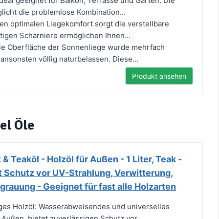
ideal geeignet für Balkon, Terrasse und Garten. Die
licht die problemlose Kombination...
nen optimalen Liegekomfort sorgt die verstellbare
igen Scharniere ermöglichen Ihnen...
Die Oberfläche der Sonnenliege wurde mehrfach
r ansonsten völlig naturbelassen. Diese...
Produkt ansehen
el Öle
 Teaköl - Holzöl für Außen - 1 Liter, Teak -
t Schutz vor UV-Strahlung, Verwitterung,
rauung - Geeignet für fast alle Holzarten
ges Holzöl: Wasserabweisendes und universelles
 Außen, bietet zuverlässigen Schutz vor...