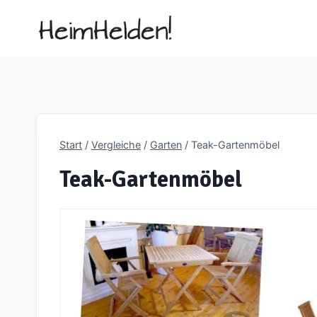
Zum
Inhalt
springen
Start
/
Vergleiche
/
Garten
/
Teak-Gartenmöbel
Teak-Gartenmöbel