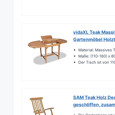
vidaXL Teak Massi
Gartenmöbel Holzt
Material: Massives 
Maße: (110-160) x 80
Der Tisch ist von 1
SAM Teak Holz Deck
geschliffen, zusa