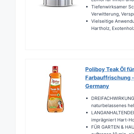
Tiefenwirksamer Schu
Verwitterung, Versp
Vielseitige Anwendu
Hartholz, Exotenholz 
Poliboy Teak Öl für
Farbauffrischung - 
Germany
DREIFACHWIRKUNG: P
naturbelassenes hel
LANGANHALTENDER 
imprägniert Hart-Ho
FÜR GARTEN & HAUS