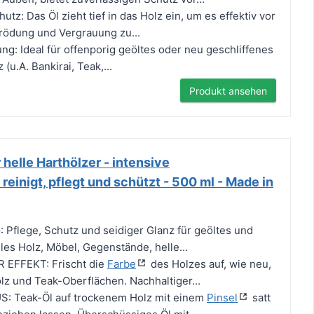
tz: Das Öl zieht tief in das Holz ein, um es effektiv vor
rödung und Vergrauung zu...
ng: Ideal für offenporig geöltes oder neu geschliffenes
(u.A. Bankirai, Teak,...
Produkt ansehen
 helle Harthölzer - intensive
reinigt, pflegt und schützt - 500 ml - Made in
flege, Schutz und seidiger Glanz für geöltes und
les Holz, Möbel, Gegenstände, helle...
EFFEKT: Frischt die
Farbe
des Holzes auf, wie neu,
lz und Teak-Oberflächen. Nachhaltiger...
: Teak-Öl auf trockenem Holz mit einem
Pinsel
satt