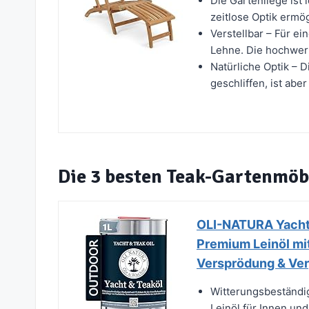
Die Gartenliege ist 
zeitlose Optik ermög
Verstellbar – Für ei
Lehne. Die hochwert
Natürliche Optik – 
geschliffen, ist abe
Die 3 besten Teak-Gartenmöb
OLI-NATURA Yacht &
Premium Leinöl mi
Versprödung & Verg
Witterungsbeständi
Leinöl für Innen und