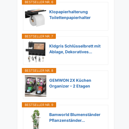
BESTSELLER NR. 6
Klopapierhalterung
Toilettenpapierhalter
Ohne...
BESTSELLER NR. 7
Kldgris Schlüsselbrett mit
Ablage, Dekoratives...
BESTSELLER NR. 8
GEMWON 2X Küchen
Organizer – 2 Etagen
Unter...
BESTSELLER NR. 9
Bamworld Blumenständer
Pflanzenständer...