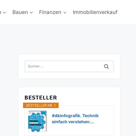
n
Bauen
Finanzen
Immobilienverkauf
Suchen
nach:
BESTELLER
BESTSELLER NR. 1
#dkinfografik. Technik
einfach verstehen:...