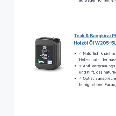
auftragen,10 min. ei
Teak & Bangkirai P
Holzöl Öl W205-5
⭐ Natürlich & sicher
Holzschutz, der auss
⭐ Anti-Vergrauungs
und hilft, das natür
⭐ Optisch anspreche
honigfarbene Farbe, 