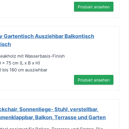
Produkt ansehen
v Gartentisch Ausziehbar Balkontisch
isch
Teakholz mit Wasserbasis-Finish
 x 75 cm (L x B x H)
10 bis 160 cm ausziehbar
Produkt ansehen
chair, Sonnenliege- Stuhl, verstellbar,
mmenklappbar, Balkon, Terrasse und Garten