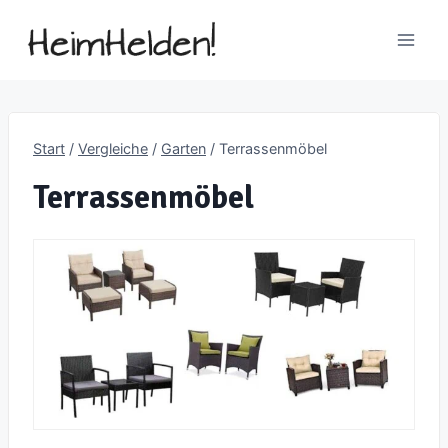
Zum
Inhalt
springen
Start
/
Vergleiche
/
Garten
/
Terrassenmöbel
Terrassenmöbel