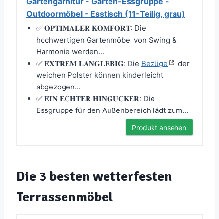
Gartengarnitur - Garten-Essgruppe -
Outdoormöbel - Esstisch (11-Teilig, grau)
✅ 𝐎𝐏𝐓𝐈𝐌𝐀𝐋𝐄𝐑 𝐊𝐎𝐌𝐅𝐎𝐑𝐓: Die
hochwertigen Gartenmöbel von Swing &
Harmonie werden...
✅ 𝐄𝐗𝐓𝐑𝐄𝐌 𝐋𝐀𝐍𝐆𝐋𝐄𝐁𝐈𝐆: Die
Bezüge
der
weichen Polster können kinderleicht
abgezogen...
✅ 𝐄𝐈𝐍 𝐄𝐂𝐇𝐓𝐄𝐑 𝐇𝐈𝐍𝐆𝐔𝐂𝐊𝐄𝐑: Die
Essgruppe für den Außenbereich lädt zum...
Produkt ansehen
Die 3 besten wetterfesten
Terrassenmöbel