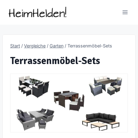
Zum
Inhalt
springen
Start
/
Vergleiche
/
Garten
/
Terrassenmöbel-Sets
Terrassenmöbel-Sets