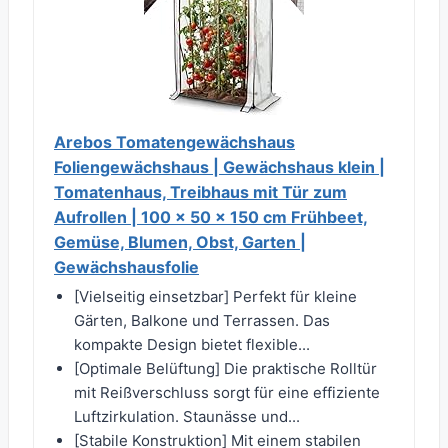
Arebos Tomatengewächshaus
Foliengewächshaus | Gewächshaus klein |
Tomatenhaus, Treibhaus mit Tür zum
Aufrollen | 100 x 50 x 150 cm Frühbeet,
Gemüse, Blumen, Obst, Garten |
Gewächshausfolie
[Vielseitig einsetzbar] Perfekt für kleine
Gärten, Balkone und Terrassen. Das
kompakte Design bietet flexible...
[Optimale Belüftung] Die praktische Rolltür
mit Reißverschluss sorgt für eine effiziente
Luftzirkulation. Staunässe und...
[Stabile Konstruktion] Mit einem stabilen