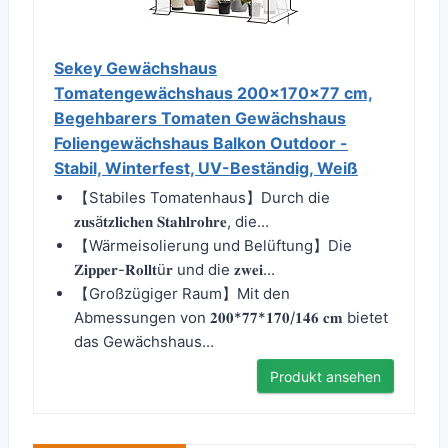
Sekey Gewächshaus
Tomatengewächshaus 200x170x77 cm,
Begehbarers Tomaten Gewächshaus
Foliengewächshaus Balkon Outdoor -
Stabil, Winterfest, UV-Beständig, Weiß
【Stabiles Tomatenhaus】Durch die
𝐳𝐮𝐬ä𝐭𝐳𝐥𝐢𝐜𝐡𝐞𝐧 𝐒𝐭𝐚𝐡𝐥𝐫𝐨𝐡𝐫𝐞, die...
【Wärmeisolierung und Belüftung】Die
𝐙𝐢𝐩𝐩𝐞𝐫-𝐑𝐨𝐥𝐥𝐭ü𝐫 und die 𝐳𝐰𝐞𝐢...
【Großzügiger Raum】Mit den
Abmessungen von 𝟐𝟎𝟎*𝟕𝟕*𝟏𝟕𝟎/𝟏𝟒𝟔 𝐜𝐦 bietet
das Gewächshaus...
Produkt ansehen