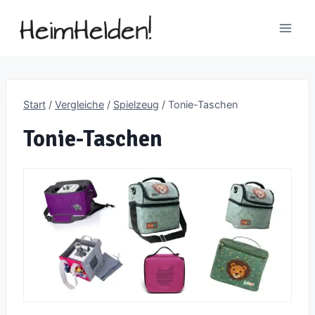
Zum
Inhalt
springen
Start
/
Vergleiche
/
Spielzeug
/
Tonie-Taschen
Tonie-Taschen