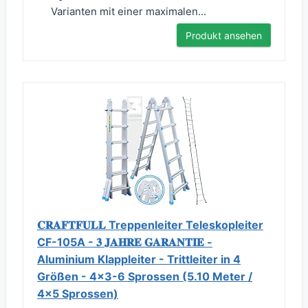
Varianten mit einer maximalen...
Produkt ansehen
𝐂𝐑𝐀𝐅𝐓𝐅𝐔𝐋𝐋 Treppenleiter Teleskopleiter
CF-105A - 𝟑 𝐉𝐀𝐇𝐑𝐄 𝐆𝐀𝐑𝐀𝐍𝐓𝐈𝐄 -
Aluminium Klappleiter - Trittleiter in 4
Größen - 4x3-6 Sprossen (5.10 Meter /
4x5 Sprossen)