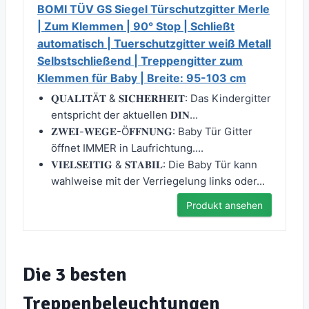
BOMI TÜV GS Siegel Türschutzgitter Merle
| Zum Klemmen | 90° Stop | Schließt
automatisch | Tuerschutzgitter weiß Metall
Selbstschließend | Treppengitter zum
Klemmen für Baby | Breite: 95-103 cm
𝐐𝐔𝐀𝐋𝐈𝐓Ä𝐓 & 𝐒𝐈𝐂𝐇𝐄𝐑𝐇𝐄𝐈𝐓: Das Kindergitter
entspricht der aktuellen 𝐃𝐈𝐍...
𝐙𝐖𝐄𝐈-𝐖𝐄𝐆𝐄-Ö𝐅𝐅𝐍𝐔𝐍𝐆: Baby Tür Gitter
öffnet IMMER in Laufrichtung....
𝐕𝐈𝐄𝐋𝐒𝐄𝐈𝐓𝐈𝐆 & 𝐒𝐓𝐀𝐁𝐈𝐋: Die Baby Tür kann
wahlweise mit der Verriegelung links oder...
Produkt ansehen
Die 3 besten
Treppenbeleuchtungen