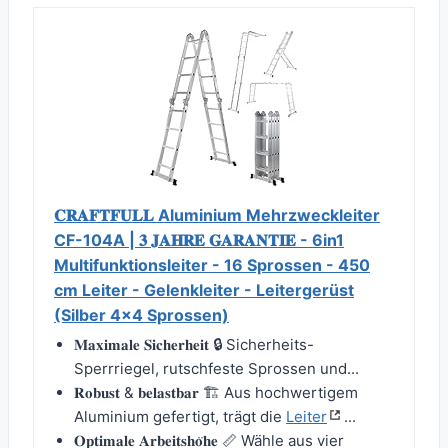
𝐂𝐑𝐀𝐅𝐓𝐅𝐔𝐋𝐋 Aluminium Mehrzweckleiter
CF-104A | 𝟑 𝐉𝐀𝐇𝐑𝐄 𝐆𝐀𝐑𝐀𝐍𝐓𝐈𝐄 - 6in1
Multifunktionsleiter - 16 Sprossen - 450
cm Leiter - Gelenkleiter - Leitergerüst
(Silber 4x4 Sprossen)
𝐌𝐚𝐱𝐢𝐦𝐚𝐥𝐞 𝐒𝐢𝐜𝐡𝐞𝐫𝐡𝐞𝐢𝐭 🔒 Sicherheits-
Sperrriegel, rutschfeste Sprossen und...
𝐑𝐨𝐛𝐮𝐬𝐭 & 𝐛𝐞𝐥𝐚𝐬𝐭𝐛𝐚𝐫 🏗️ Aus hochwertigem
Aluminium gefertigt, trägt die
Leiter
...
𝐎𝐩𝐭𝐢𝐦𝐚𝐥𝐞 𝐀𝐫𝐛𝐞𝐢𝐭𝐬𝐡𝐨̈𝐡𝐞 📏 Wähle aus vier