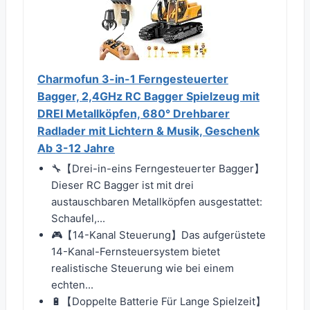
Charmofun 3-in-1 Ferngesteuerter
Bagger, 2,4GHz RC Bagger Spielzeug mit
DREI Metallköpfen, 680° Drehbarer
Radlader mit Lichtern & Musik, Geschenk
Ab 3-12 Jahre
🔧【Drei-in-eins Ferngesteuerter Bagger】
Dieser RC Bagger ist mit drei
austauschbaren Metallköpfen ausgestattet:
Schaufel,...
🎮【14-Kanal Steuerung】Das aufgerüstete
14-Kanal-Fernsteuersystem bietet
realistische Steuerung wie bei einem
echten...
🔋【Doppelte Batterie Für Lange Spielzeit】