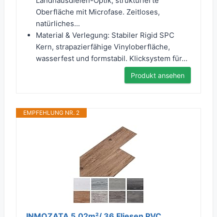
Landhausdielen-Optik, strukturierte
Oberfläche mit Microfase. Zeitloses,
natürliches...
Material & Verlegung: Stabiler Rigid SPC
Kern, strapazierfähige Vinyloberfläche,
wasserfest und formstabil. Klicksystem für...
Produkt ansehen
EMPFEHLUNG NR. 2
INMOZATA 5,02m²/ 36 Fliesen PVC