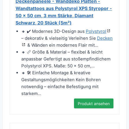
Deckenpaneele - Wanddeko Platten -
Wandtattoos aus Polystyrol XPS Styropor -
50 x 50 cm, 3 mm Stärke, Diamant
Schwarz, 20 Stück (5m²)
🔸 ✔️ Modernes 3D-Design aus
Polystyrol
– dekorativ & vielseitig Verleihen Sie
Decken
& Wänden ein modernes Flair mit...
🔸 📏 Größe & Material – flexibel & leicht
anpassbar Gefertigt aus stoßempfindlichem
Polystyrol XPS. Maße: 50 x 50 cm,...
🔸 🛠 Einfache Montage & kreative
Gestaltungsmöglichkeiten Kein Bohren
notwendig – einfache Befestigung mit
starkem...
Produkt ansehen