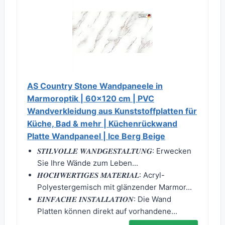
AS Country Stone Wandpaneele in
Marmoroptik | 60x120 cm | PVC
Wandverkleidung aus Kunststoffplatten für
Küche, Bad & mehr | Küchenrückwand
Platte Wandpaneel | Ice Berg Beige
𝑺𝑻𝑰𝑳𝑽𝑶𝑳𝑳𝑬 𝑾𝑨𝑵𝑫𝑮𝑬𝑺𝑻𝑨𝑳𝑻𝑼𝑵𝑮: Erwecken
Sie Ihre Wände zum Leben...
𝑯𝑶𝑪𝑯𝑾𝑬𝑹𝑻𝑰𝑮𝑬𝑺 𝑴𝑨𝑻𝑬𝑹𝑰𝑨𝑳: Acryl-
Polyestergemisch mit glänzender Marmor...
𝑬𝑰𝑵𝑭𝑨𝑪𝑯𝑬 𝑰𝑵𝑺𝑻𝑨𝑳𝑳𝑨𝑻𝑰𝑶𝑵: Die Wand
Platten können direkt auf vorhandene...