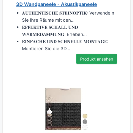
3D Wandpaneele - Akustikpaneele
𝐀𝐔𝐓𝐇𝐄𝐍𝐓𝐈𝐒𝐂𝐇𝐄 𝐒𝐓𝐄𝐈𝐍𝐎𝐏𝐓𝐈𝐊: Verwandeln
Sie Ihre Räume mit den...
𝐄𝐅𝐅𝐄𝐊𝐓𝐈𝐕𝐄 𝐒𝐂𝐇𝐀𝐋𝐋 𝐔𝐍𝐃
𝐖Ä𝐑𝐌𝐄𝐃Ä𝐌𝐌𝐔𝐍𝐆: Erleben...
𝐄𝐈𝐍𝐅𝐀𝐂𝐇𝐄 𝐔𝐍𝐃 𝐒𝐂𝐇𝐍𝐄𝐋𝐋𝐄 𝐌𝐎𝐍𝐓𝐀𝐆𝐄:
Montieren Sie die 3D...
Produkt ansehen