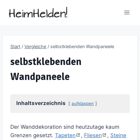
Zum
Inhalt
springen
Start
/
Vergleiche
/
selbstklebenden Wandpaneele
selbstklebenden
Wandpaneele
Inhaltsverzeichnis
aufklappen
Der Wanddekoration sind heutzutage kaum
Grenzen gesetzt.
Tapeten
,
Fliesen
,
Steine