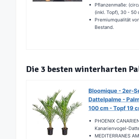
Pflanzenmaße: (circ
(inkl. Topf), 30 - 
Premiumqualität vo
Bestand.
Die 3 besten winterharten P
Bloomique - 2er-Se
Dattelpalme - Palm
100 cm - Topf 19 
PHOENIX CANARIENSI
Kanarienvogel-Datte
MEDITERRANES AMB