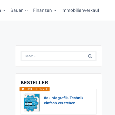
n
Bauen
Finanzen
Immobilienverkauf
Suchen
nach:
BESTELLER
BESTSELLER NR. 1
#dkinfografik. Technik
einfach verstehen:...