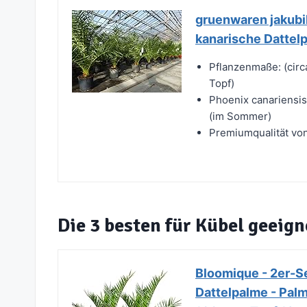
gruenwaren jakubi
kanarische Dattelp
Pflanzenmaße: (circa
Topf)
Phoenix canariensis
(im Sommer)
Premiumqualität von
Die 3 besten für Kübel geeig
Bloomique - 2er-Se
Dattelpalme - Palm