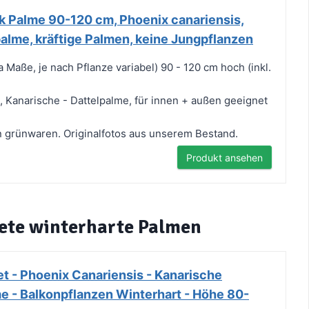
k Palme 90-120 cm, Phoenix canariensis,
alme, kräftige Palmen, keine Jungpflanzen
 Maße, je nach Pflanze variabel) 90 - 120 cm hoch (inkl.
, Kanarische - Dattelpalme, für innen + außen geeignet
 grünwaren. Originalfotos aus unserem Bestand.
Produkt ansehen
nete winterharte Palmen
t - Phoenix Canariensis - Kanarische
e - Balkonpflanzen Winterhart - Höhe 80-