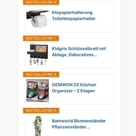
BESTSELLER NR. 6
Klopapierhalterung
Toilettenpapierhalter
Ohne...
BESTSELLER NR. 7
Kldgris Schlüsselbrett mit
Ablage, Dekoratives...
BESTSELLER NR. 8
GEMWON 2X Küchen
Organizer – 2 Etagen
Unter...
BESTSELLER NR. 9
Bamworld Blumenständer
Pflanzenständer...