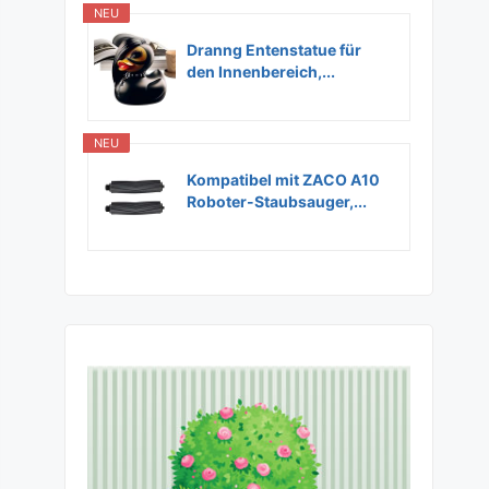
NEU
Dranng Entenstatue für
den Innenbereich,...
NEU
Kompatibel mit ZACO A10
Roboter-Staubsauger,...