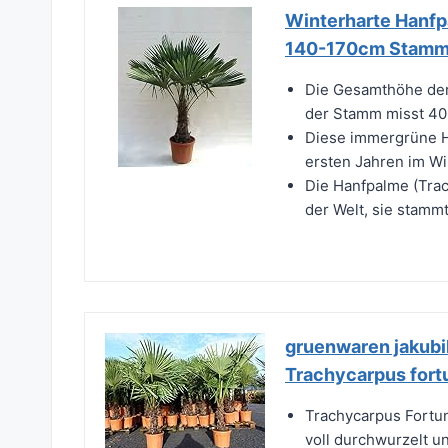
Winterharte Hanfp
140-170cm Stamm 
Die Gesamthöhe der
der Stamm misst 40-
Diese immergrüne Ha
ersten Jahren im Wi
Die Hanfpalme (Trac
der Welt, sie stammt
gruenwaren jakubi
Trachycarpus fortu
Trachycarpus Fortun
voll durchwurzelt un