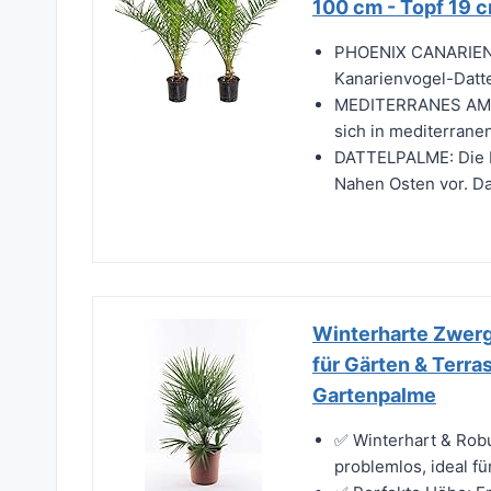
100 cm - Topf 19 
PHOENIX CANARIENSI
Kanarienvogel-Datte
MEDITERRANES AMB
sich in mediterranen
DATTELPALME: Die D
Nahen Osten vor. Da
Winterharte Zwerg
für Gärten & Terra
Gartenpalme
✅ Winterhart & Robu
problemlos, ideal f