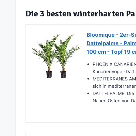
Die 3 besten winterharten P
Bloomique - 2er-Se
Dattelpalme - Palm
100 cm - Topf 19 
PHOENIX CANARIENSI
Kanarienvogel-Datte
MEDITERRANES AMB
sich in mediterranen
DATTELPALME: Die D
Nahen Osten vor. Da