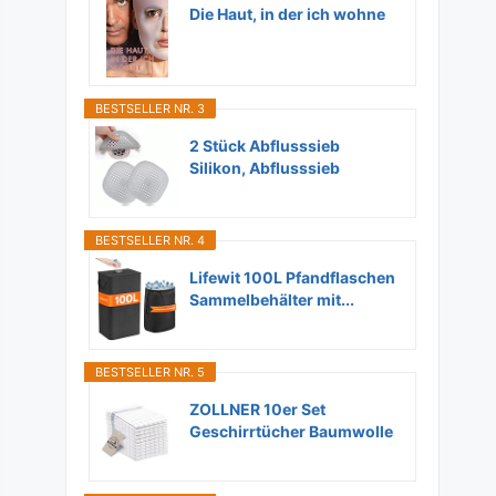
Die Haut, in der ich wohne
BESTSELLER NR. 3
2 Stück Abflusssieb
Silikon, Abflusssieb
Dusche...
BESTSELLER NR. 4
Lifewit 100L Pfandflaschen
Sammelbehälter mit...
BESTSELLER NR. 5
ZOLLNER 10er Set
Geschirrtücher Baumwolle
in...