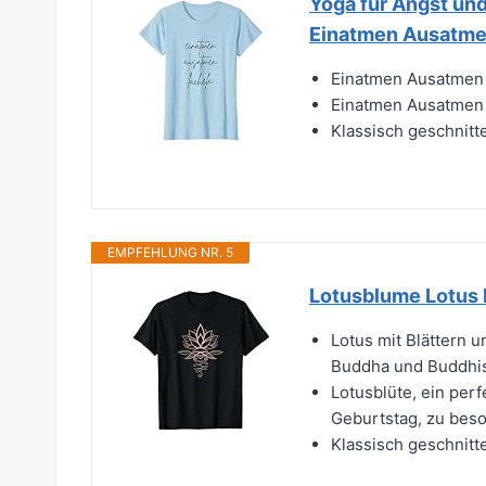
Yoga für Angst un
Einatmen Ausatmen
Einatmen Ausatmen 
Einatmen Ausatmen 
Klassisch geschnitt
EMPFEHLUNG NR. 5
Lotusblume Lotus 
Lotus mit Blättern 
Buddha und Buddhismu
Lotusblüte, ein pe
Geburtstag, zu beso
Klassisch geschnitt