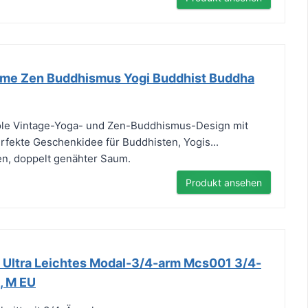
ume Zen Buddhismus Yogi Buddhist Buddha
le Vintage-Yoga- und Zen-Buddhismus-Design mit
erfekte Geschenkidee für Buddhisten, Yogis...
en, doppelt genähter Saum.
Produkt ansehen
ltra Leichtes Modal-3/4-arm Mcs001 3/4-
, M EU