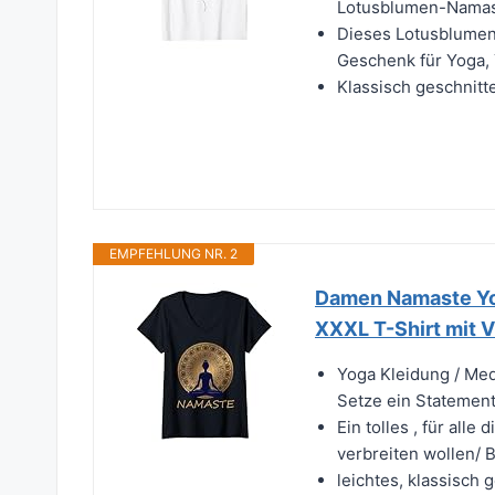
Lotusblumen-Namaste
Dieses Lotusblumen
Geschenk für Yoga, 
Klassisch geschnitt
EMPFEHLUNG NR. 2
Damen Namaste Yog
XXXL T-Shirt mit 
Yoga Kleidung / Med
Setze ein Statemen
Ein tolles , für all
verbreiten wollen/
leichtes, klassisch