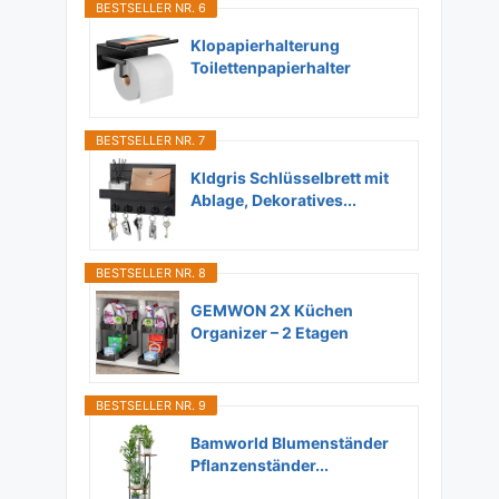
BESTSELLER NR. 6
Klopapierhalterung
Toilettenpapierhalter
Ohne...
BESTSELLER NR. 7
Kldgris Schlüsselbrett mit
Ablage, Dekoratives...
BESTSELLER NR. 8
GEMWON 2X Küchen
Organizer – 2 Etagen
Unter...
BESTSELLER NR. 9
Bamworld Blumenständer
Pflanzenständer...