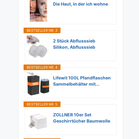
Die Haut, in der ich wohne
BESTSELLER NR. 3
2 Stück Abflusssieb
Silikon, Abflusssieb
Dusche...
BESTSELLER NR. 4
Lifewit 100L Pfandflaschen
Sammelbehälter mit...
BESTSELLER NR. 5
ZOLLNER 10er Set
Geschirrtücher Baumwolle
in...