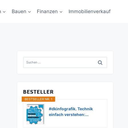
n
Bauen
Finanzen
Immobilienverkauf
Suchen
nach:
BESTELLER
BESTSELLER NR. 1
#dkinfografik. Technik
einfach verstehen:...