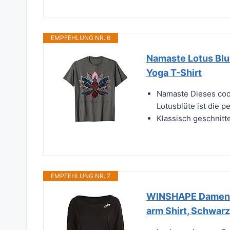
EMPFEHLUNG NR. 6
Namaste Lotus Bl
Yoga T-Shirt
Namaste Dieses coo
Lotusblüte ist die p
Klassisch geschnitt
EMPFEHLUNG NR. 7
WINSHAPE Damen U
arm Shirt, Schwarz