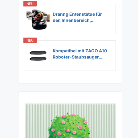
NEU
Dranng Entenstatue für
den Innenbereich,...
NEU
Kompatibel mit ZACO A10
Roboter-Staubsauger,...