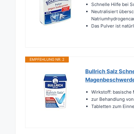
Schnelle Hilfe bei
Neutralisiert übers
Natriumhydrogenca
Das Pulver ist natür
EMPFEHLUNG NR. 2
Bullrich Salz Schn
Magenbeschwerden
Wirkstoff: basische
zur Behandlung vo
Tabletten zum Ein