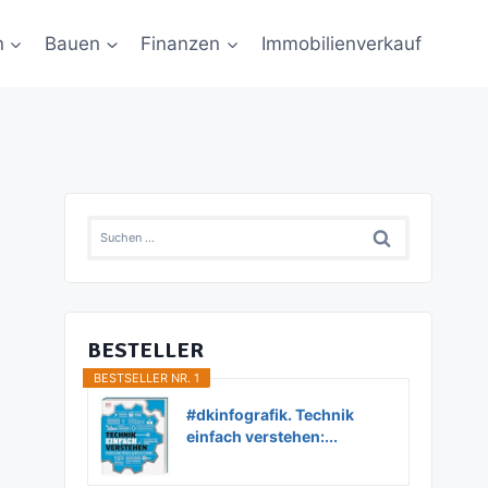
n
Bauen
Finanzen
Immobilienverkauf
Suchen
nach:
BESTELLER
BESTSELLER NR. 1
#dkinfografik. Technik
einfach verstehen:...