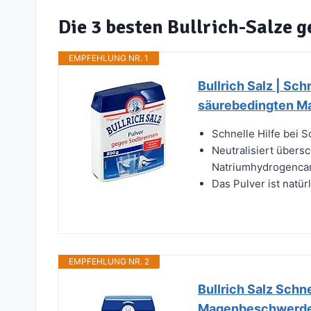
Die 3 besten Bullrich-Salze 
EMPFEHLUNG NR. 1
Bullrich Salz | Sc
säurebedingten M
Schnelle Hilfe bei
Neutralisiert übers
Natriumhydrogenca
Das Pulver ist natür
EMPFEHLUNG NR. 2
Bullrich Salz Schn
Magenbeschwerden