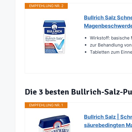
EMPFEHLUNG NR. 2
Bullrich Salz Schn
Magenbeschwerden
Wirkstoff: basische
zur Behandlung vo
Tabletten zum Ein
Die 3 besten Bullrich-Salz-Pu
EMPFEHLUNG NR. 1
Bullrich Salz | Sc
säurebedingten M