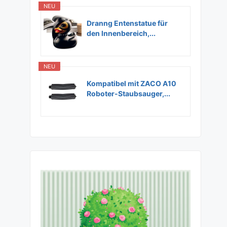
NEU
Dranng Entenstatue für
den Innenbereich,...
NEU
Kompatibel mit ZACO A10
Roboter-Staubsauger,...