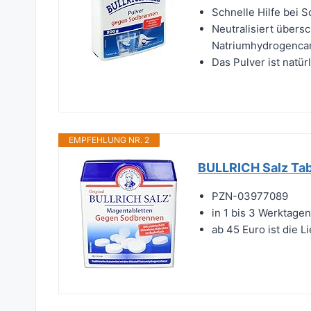
Schnelle Hilfe bei
Neutralisiert übers
Natriumhydrogenca
Das Pulver ist natür
EMPFEHLUNG NR. 2
BULLRICH Salz Tabl
PZN-03977089
in 1 bis 3 Werktagen
ab 45 Euro ist die 