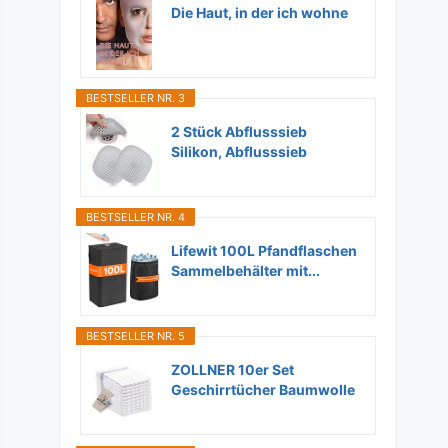
Die Haut, in der ich wohne
BESTSELLER NR. 3
2 Stück Abflusssieb
Silikon, Abflusssieb
Dusche...
BESTSELLER NR. 4
Lifewit 100L Pfandflaschen
Sammelbehälter mit...
BESTSELLER NR. 5
ZOLLNER 10er Set
Geschirrtücher Baumwolle
in...