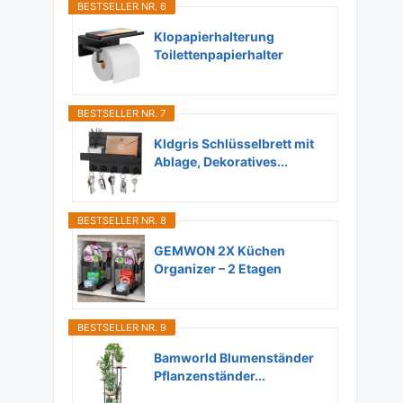
BESTSELLER NR. 6
Klopapierhalterung
Toilettenpapierhalter
Ohne...
BESTSELLER NR. 7
Kldgris Schlüsselbrett mit
Ablage, Dekoratives...
BESTSELLER NR. 8
GEMWON 2X Küchen
Organizer – 2 Etagen
Unter...
BESTSELLER NR. 9
Bamworld Blumenständer
Pflanzenständer...