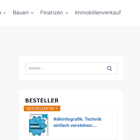
n
Bauen
Finanzen
Immobilienverkauf
Suchen
nach:
BESTELLER
BESTSELLER NR. 1
#dkinfografik. Technik
einfach verstehen:...