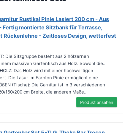
rnitur Rustikal Pinie Lasiert 200 cm - Aus
- Fertig montierte Sitzbank für Terrasse,
t Rückenlehne - Zeitloses Design, wetterfest
 Die Sitzgruppe besteht aus 2 hölzernen
nem massiven Gartentisch aus Holz. Sowohl die...
LZ: Das Holz wird mit einer hochwertigen
ert. Die Lasur im Farbton Pinie ermöglicht eine...
N (Tische): Die Garnitur ist in 3 verschiedenen
120/160/200 cm Breite, die anderen Maße...
Produkt ansehen
z Gartenbar Set 5-TLG. Theke Bar Tresen