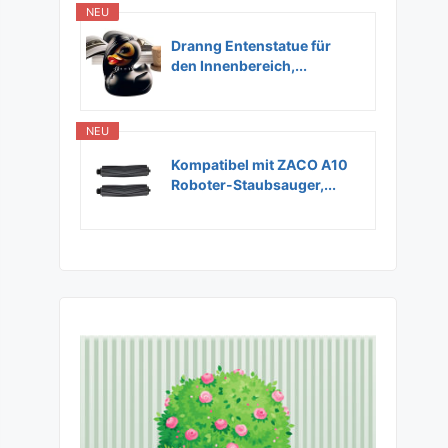
NEU
Dranng Entenstatue für
den Innenbereich,...
NEU
Kompatibel mit ZACO A10
Roboter-Staubsauger,...