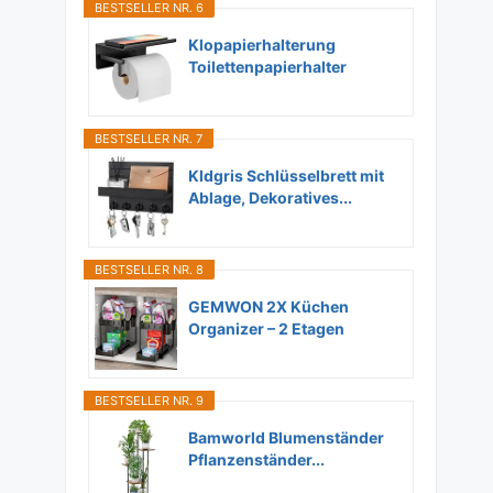
BESTSELLER NR. 6
Klopapierhalterung
Toilettenpapierhalter
Ohne...
BESTSELLER NR. 7
Kldgris Schlüsselbrett mit
Ablage, Dekoratives...
BESTSELLER NR. 8
GEMWON 2X Küchen
Organizer – 2 Etagen
Unter...
BESTSELLER NR. 9
Bamworld Blumenständer
Pflanzenständer...