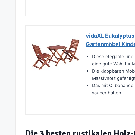
vidaXL Eukalyptush
Gartenmöbel Kind
Diese elegante und d
eine gute Wahl für M
Die klappbaren Möbe
Massivholz gefertig
Das mit Öl behandelt
sauber halten
Die 3 besten rustikalen Hol