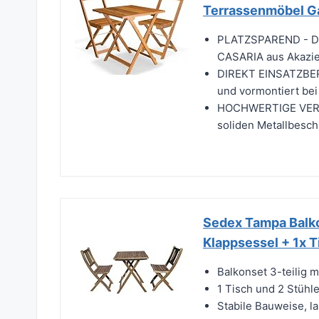
Terrassenmöbel G
PLATZSPAREND - Das
CASARIA aus Akazien
DIREKT EINSATZBEREI
und vormontiert bei
HOCHWERTIGE VERAR
soliden Metallbeschl
Sedex Tampa Balko
Klappsessel + 1x
Balkonset 3-teilig m
1 Tisch und 2 Stühl
Stabile Bauweise, l