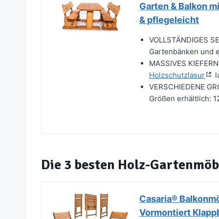
Garten & Balkon mi
& pflegeleicht
VOLLSTÄNDIGES SET:
Gartenbänken und 
MASSIVES KIEFERNHO
Holzschutzlasur
l
VERSCHIEDENE GRÖßE
Größen erhältlich: 
Die 3 besten Holz-Gartenmöbe
Casaria® Balkonmö
Vormontiert Klappb