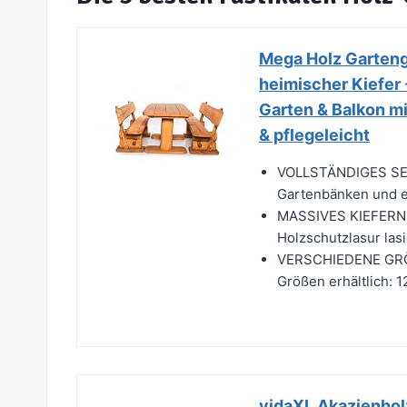
Mega Holz Gartenga
heimischer Kiefer 
Garten & Balkon mi
& pflegeleicht
VOLLSTÄNDIGES SET:
Gartenbänken und ei
MASSIVES KIEFERNHO
Holzschutzlasur lasi
VERSCHIEDENE GRÖßE
Größen erhältlich: 
vidaXL Akazienhol