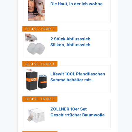
Die Haut, in der ich wohne
BESTSELLER NR. 3
2 Stück Abflusssieb
Silikon, Abflusssieb
Dusche...
BESTSELLER NR. 4
Lifewit 100L Pfandflaschen
Sammelbehälter mit...
BESTSELLER NR. 5
ZOLLNER 10er Set
Geschirrtücher Baumwolle
in...