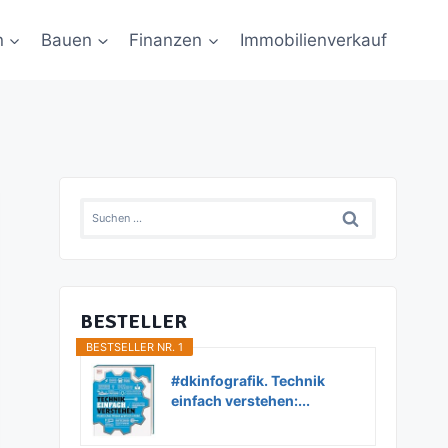
n
Bauen
Finanzen
Immobilienverkauf
Suchen
nach:
BESTELLER
BESTSELLER NR. 1
#dkinfografik. Technik
einfach verstehen:...