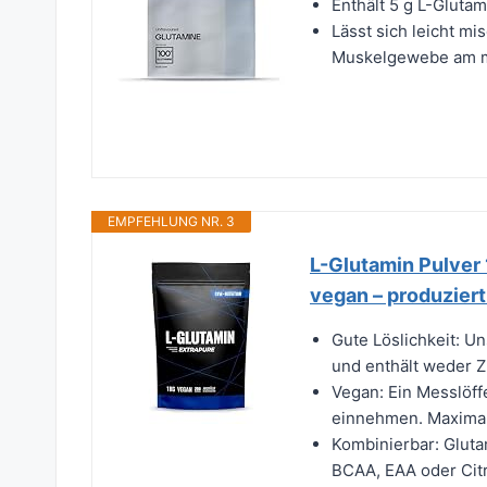
Enthält 5 g L-Glutam
Lässt sich leicht mi
Muskelgewebe am 
EMPFEHLUNG NR. 3
L-Glutamin Pulver 
vegan – produzier
Gute Löslichkeit: Uns
und enthält weder Zu
Vegan: Ein Messlöffe
einnehmen. Maximal 
Kombinierbar: Glut
BCAA, EAA oder Citr