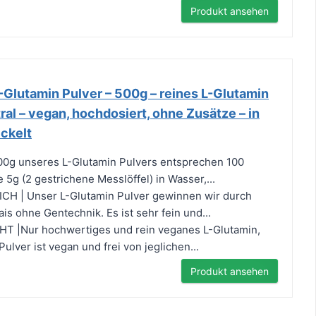
Produkt ansehen
-Glutamin Pulver – 500g – reines L-Glutamin
l – vegan, hochdosiert, ohne Zusätze – in
ckelt
0g unseres L-Glutamin Pulvers entsprechen 100
e 5g (2 gestrichene Messlöffel) in Wasser,...
H | Unser L-Glutamin Pulver gewinnen wir durch
s ohne Gentechnik. Es ist sehr fein und...
 |Nur hochwertiges und rein veganes L-Glutamin,
Pulver ist vegan und frei von jeglichen...
Produkt ansehen