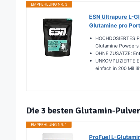
EMPFEHLUNG NR. 3
ESN Ultrapure L-G
Glutamine pro Port
HOCHDOSIERTES PUL
Glutamine Powders l
OHNE ZUSÄTZE: Enthä
UNKOMPLIZIERTE EIN
einfach in 200 Milli
Die 3 besten Glutamin-Pulve
EMPFEHLUNG NR. 1
ProFuel L-Glutami