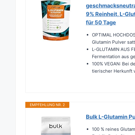
geschmacksneutral,
9% Reinheit, L-Glu
für 50 Tage
OPTIMAL HOCHDOSIERT
Glutamin Pulver satt
L-GLUTAMIN AUS FE
Fermentation aus g
100% VEGAN: Bei der
tierischer Herkunft
EMPFEHLUNG NR. 2
Bulk L-Glutamin P
100 % reines Glutam