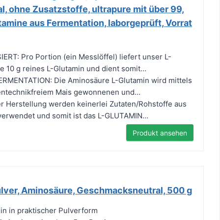
 ohne Zusatzstoffe, ultrapure mit über 99,
tamine aus Fermentation, laborgeprüft, Vorrat
: Pro Portion (ein Messlöffel) liefert unser L-
e 10 g reines L-Glutamin und dient somit...
RMENTATION: Die Aminosäure L-Glutamin wird mittels
entechnikfreiem Mais gewonnenen und...
 Herstellung werden keinerlei Zutaten/Rohstoffe aus
 verwendet und somit ist das L-GLUTAMIN...
Produkt ansehen
ulver, Aminosäure, Geschmacksneutral, 500 g
in in praktischer Pulverform