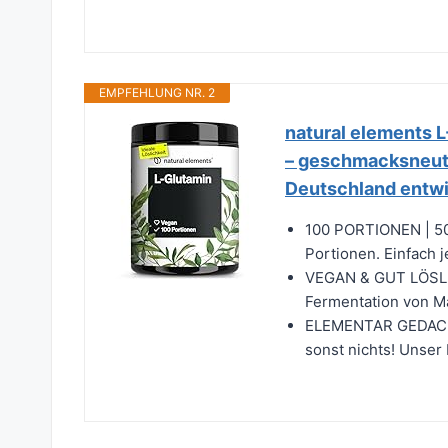
EMPFEHLUNG NR. 2
natural elements L
– geschmacksneutra
Deutschland entwi
100 PORTIONEN | 50
Portionen. Einfach j
VEGAN & GUT LÖSLIC
Fermentation von Mai
ELEMENTAR GEDACHT
sonst nichts! Unser 