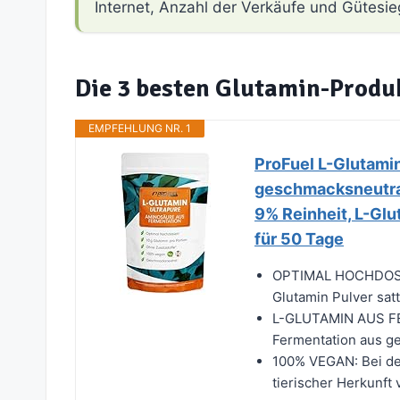
Internet, Anzahl der Verkäufe und Gütesie
Die 3 besten Glutamin-Produ
EMPFEHLUNG NR. 1
ProFuel L-Glutami
geschmacksneutral,
9% Reinheit, L-Glu
für 50 Tage
OPTIMAL HOCHDOSIERT
Glutamin Pulver satt
L-GLUTAMIN AUS FE
Fermentation aus g
100% VEGAN: Bei der
tierischer Herkunft