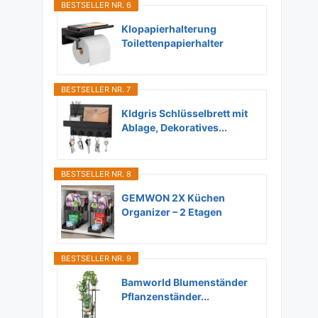
BESTSELLER NR. 6
Klopapierhalterung
Toilettenpapierhalter
Ohne...
BESTSELLER NR. 7
Kldgris Schlüsselbrett mit
Ablage, Dekoratives...
BESTSELLER NR. 8
GEMWON 2X Küchen
Organizer – 2 Etagen
Unter...
BESTSELLER NR. 9
Bamworld Blumenständer
Pflanzenständer...