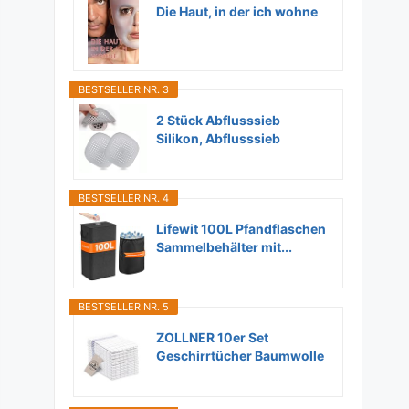
Die Haut, in der ich wohne
BESTSELLER NR. 3
2 Stück Abflusssieb
Silikon, Abflusssieb
Dusche...
BESTSELLER NR. 4
Lifewit 100L Pfandflaschen
Sammelbehälter mit...
BESTSELLER NR. 5
ZOLLNER 10er Set
Geschirrtücher Baumwolle
in...