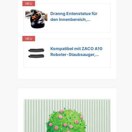
NEU
Dranng Entenstatue für
den Innenbereich,...
NEU
Kompatibel mit ZACO A10
Roboter-Staubsauger,...