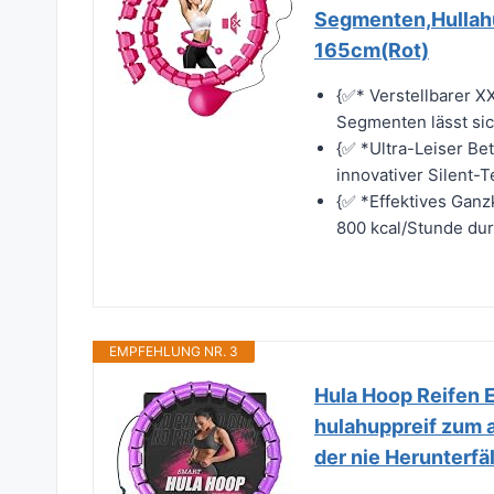
Segmenten,Hullah
165cm(Rot)
{✅* Verstellbarer 
Segmenten lässt sich
{✅ *Ultra-Leiser Be
innovativer Silent-
{✅ *Effektives Ganz
800 kcal/Stunde du
EMPFEHLUNG NR. 3
Hula Hoop Reifen
hulahuppreif zum a
der nie Herunterfäl