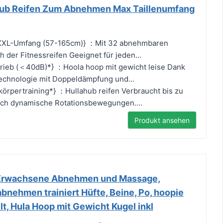
ub Reifen Zum Abnehmen Max Taillenumfang
XXXL-Umfang (57-165cm)} ：Mit 32 abnehmbaren
 der Fitnessreifen Geeignet für jeden...
trieb (＜40dB)*} ：Hoola hoop mit gewicht leise Dank
Technologie mit Doppeldämpfung und...
körpertraining*} ：Hullahub reifen Verbraucht bis zu
rch dynamische Rotationsbewegungen....
Produkt ansehen
 Erwachsene Abnehmen und Massage,
bnehmen trainiert Hüfte, Beine, Po, hoopie
lt, Hula Hoop mit Gewicht Kugel inkl