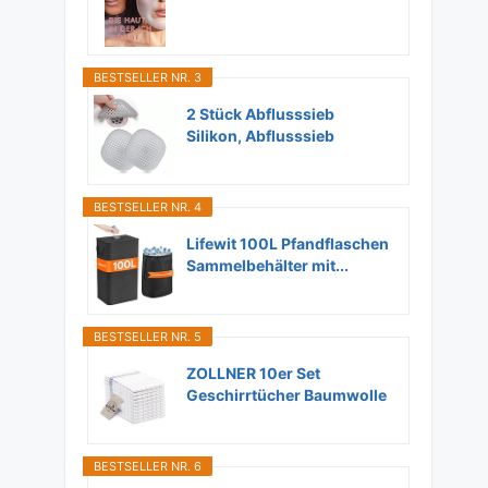
BESTSELLER NR. 3
2 Stück Abflusssieb
Silikon, Abflusssieb
Dusche...
BESTSELLER NR. 4
Lifewit 100L Pfandflaschen
Sammelbehälter mit...
BESTSELLER NR. 5
ZOLLNER 10er Set
Geschirrtücher Baumwolle
in...
BESTSELLER NR. 6