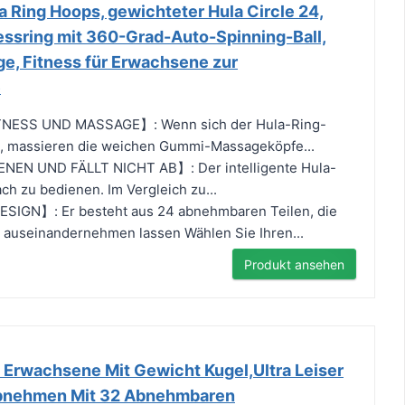
 Ring Hoops, gewichteter Hula Circle 24,
ssring mit 360-Grad-Auto-Spinning-Ball,
e, Fitness für Erwachsene zur
e
TNESS UND MASSAGE】: Wenn sich der Hula-Ring-
ht, massieren die weichen Gummi-Massageköpfe...
NEN UND FÄLLT NICHT AB】: Der intelligente Hula-
ach zu bedienen. Im Vergleich zu...
GN】: Er besteht aus 24 abnehmbaren Teilen, die
 auseinandernehmen lassen Wählen Sie Ihren...
Produkt ansehen
 Erwachsene Mit Gewicht Kugel,Ultra Leiser
bnehmen Mit 32 Abnehmbaren