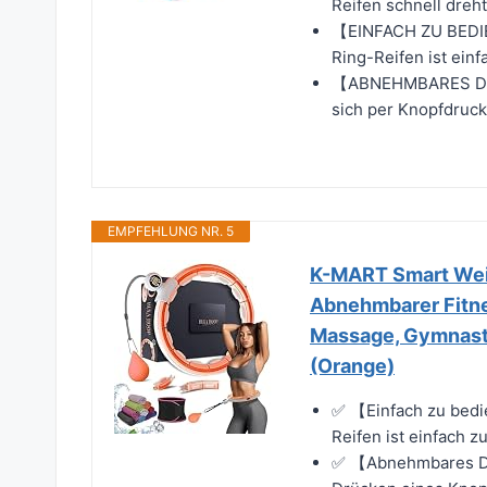
Reifen schnell dre
【EINFACH ZU BEDIE
Ring-Reifen ist einf
【ABNEHMBARES DESI
sich per Knopfdruck
EMPFEHLUNG NR. 5
K-MART Smart Weig
Abnehmbarer Fitne
Massage, Gymnasti
(Orange)
✅ 【Einfach zu bedie
Reifen ist einfach z
✅ 【Abnehmbares De