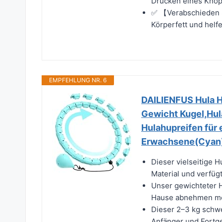
Drücken eines Knopf
✅ 【Verabschieden S
Körperfett und helfe
EMPFEHLUNG NR. 6
DAILIENFUS Hula H
Gewicht Kugel,Hul
Hulahupreifen für
Erwachsene(Cyan
Dieser vielseitige 
Material und verfüg
Unser gewichteter Hu
Hause abnehmen mö
Dieser 2–3 kg schwe
Anfänger und Fortge