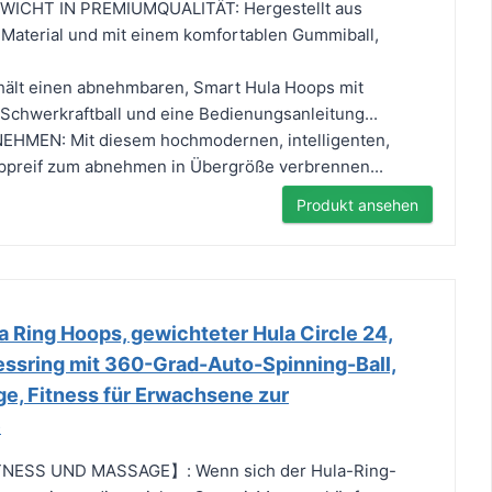
ICHT IN PREMIUMQUALITÄT: Hergestellt aus
aterial und mit einem komfortablen Gummiball,
lt einen abnehmbaren, Smart Hula Hoops mit
 Schwerkraftball und eine Bedienungsanleitung...
HMEN: Mit diesem hochmodernen, intelligenten,
ppreif zum abnehmen in Übergröße verbrennen...
Produkt ansehen
 Ring Hoops, gewichteter Hula Circle 24,
ssring mit 360-Grad-Auto-Spinning-Ball,
e, Fitness für Erwachsene zur
e
TNESS UND MASSAGE】: Wenn sich der Hula-Ring-