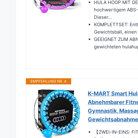
HULA HOOP MIT GEW
hochwertigem ABS-M
Dieser...
KOMPLETTSET: Enthä
Gewichtsball, einen
GEEIGNET ZUM ABNE
gewichteten hulahu
EMPFEHLUNG NR. 4
K-MART Smart Hula
Abnehmbarer Fitne
Gymnastik, Massag
Gewichtsabnahm
【ZWEI-IN-EINS: FI