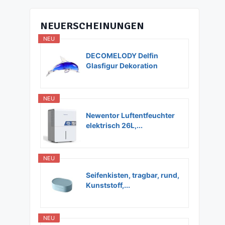
NEUERSCHEINUNGEN
NEU
DECOMELODY Delfin
Glasfigur Dekoration
Glas...
NEU
Newentor Luftentfeuchter
elektrisch 26L,...
NEU
Seifenkisten, tragbar, rund,
Kunststoff,...
NEU