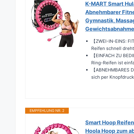
K-MART Smart Hula
Abnehmbarer Fitne
Gymnastik, Massag
Gewichtsabnahm
【ZWEI-IN-EINS: FI
Reifen schnell dre
【EINFACH ZU BEDIE
Ring-Reifen ist einf
【ABNEHMBARES DESI
sich per Knopfdruck
EMPFEHLUNG NR. 2
Smart Hoop Reifen
Hoola Hoop zum a