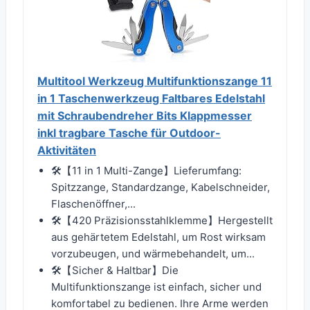
Multitool Werkzeug Multifunktionszange 11
in 1 Taschenwerkzeug Faltbares Edelstahl
mit Schraubendreher Bits Klappmesser
inkl tragbare Tasche für Outdoor-
Aktivitäten
🛠️【11 in 1 Multi-Zange】Lieferumfang:
Spitzzange, Standardzange, Kabelschneider,
Flaschenöffner,...
🛠️【420 Präzisionsstahlklemme】Hergestellt
aus gehärtetem Edelstahl, um Rost wirksam
vorzubeugen, und wärmebehandelt, um...
🛠️【Sicher & Haltbar】Die
Multifunktionszange ist einfach, sicher und
komfortabel zu bedienen. Ihre Arme werden