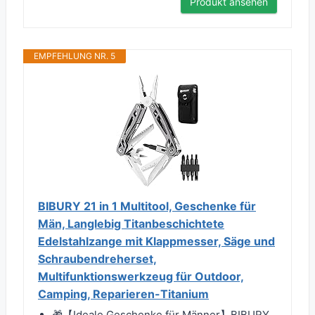
Produkt ansehen
EMPFEHLUNG NR. 5
BIBURY 21 in 1 Multitool, Geschenke für
Män, Langlebig Titanbeschichtete
Edelstahlzange mit Klappmesser, Säge und
Schraubendreherset,
Multifunktionswerkzeug für Outdoor,
Camping, Reparieren-Titanium
🎁【Ideale Geschenke für Männer】BIBURY