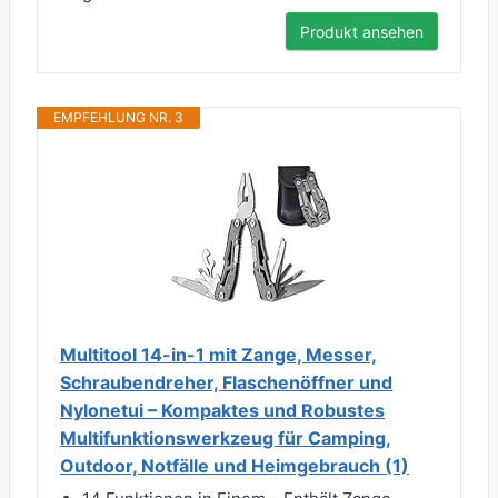
Produkt ansehen
EMPFEHLUNG NR. 3
Multitool 14-in-1 mit Zange, Messer,
Schraubendreher, Flaschenöffner und
Nylonetui – Kompaktes und Robustes
Multifunktionswerkzeug für Camping,
Outdoor, Notfälle und Heimgebrauch (1)